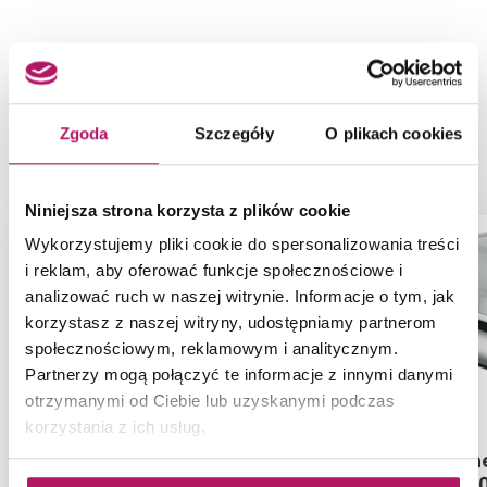
NASZE PROPOZYCJE ZAMIAST
PRODUKTU GROHE ALLURE
Zgoda
Szczegóły
O plikach cookies
BRILLIANT 20346000
Niniejsza strona korzysta z plików cookie
ZAMÓW PRÓBKĘ
-7%
Wykorzystujemy pliki cookie do spersonalizowania treści
i reklam, aby oferować funkcje społecznościowe i
analizować ruch w naszej witrynie. Informacje o tym, jak
korzystasz z naszej witryny, udostępniamy partnerom
społecznościowym, reklamowym i analitycznym.
Partnerzy mogą połączyć te informacje z innymi danymi
otrzymanymi od Ciebie lub uzyskanymi podczas
korzystania z ich usług.
Deante Blur BQL 054L
Hansgrohe
72110