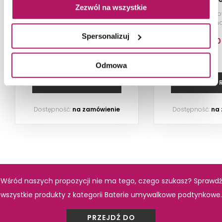
Zezwól na wszystkie
Bateria umywalkowa
Jednouchwyto
podtynkowa, chrom
umywalkowa mon
podtynkowy, eleme
Spersonalizuj
chro
443,30 PLN
1 134,1
-7% od 479,20 PLN najniższa cena
Odmowa
PRODUKTY Z KOLEKCJI
ZOBACZ PRODUKT
ZOBACZ P
Dostępność:
na zamówienie
Dostępność:
na
Wśród naszych propozycji nie ma tego, czego szukasz? Sprawdź
wszystkie produkty z kategorii Baterie umywalkowe podtynkowe.
Grohe Allure Brilliant
Grohe Allure
PRZEJDŹ DO