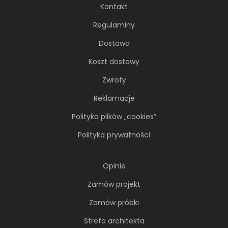
Kontakt
Regulaminy
Dostawa
Koszt dostawy
Zwroty
Reklamacje
Polityka plików „cookies”
Polityka prywatności
Soft minimalizm z duszą. 65-
metrowe mieszkanie projektu AVO
Architekci
Opinie
Minimalizm wcale nie musi opierać się na
Zamów projekt
chłodnej, zachowawczej estetyce. Nawet
Zamów próbki
wtedy...
Strefa architekta