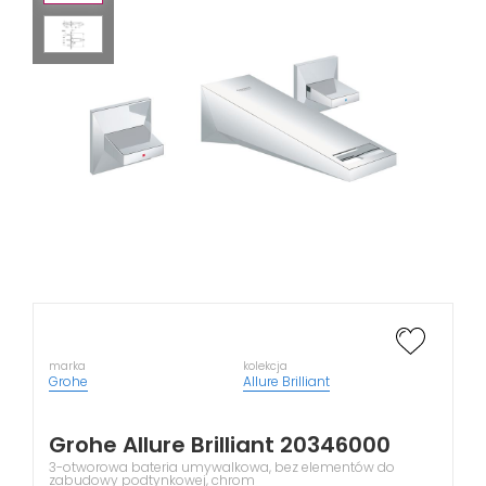
marka
kolekcja
Grohe
Allure Brilliant
Grohe Allure Brilliant 20346000
3-otworowa bateria umywalkowa, bez elementów do
zabudowy podtynkowej, chrom