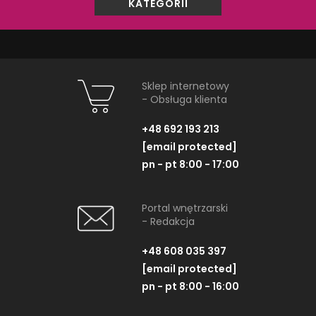
KATEGORII
29403000
40493
2-otworowa bateria
Uchwyt ze szkl
umywalkowa, rozmiar L, chrom
3 094,70 PLN
Sklep internetowy
- Obsługa klienta
ZOBACZ PRODUKT
ZOBACZ P
+48 692 193 213
[email protected]
pn - pt 8:00 - 17:00
Dostępność:
na zamówienie
Portal wnętrzarski
- Redakcja
NAJNOWSZE ARTYKUŁY
+48 608 035 397
[email protected]
pn - pt 8:00 - 16:00