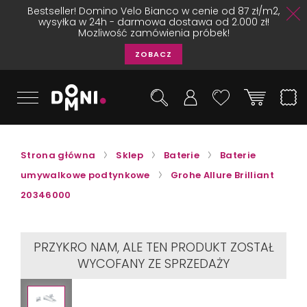
Bestseller! Domino Velo Bianco w cenie od 87 zł/m2,
wysyłka w 24h - darmowa dostawa od 2.000 zł!
Mozliwość zamówienia próbek!
ZOBACZ
Strona główna
Sklep
Baterie
Baterie
umywalkowe podtynkowe
Grohe Allure Brilliant
20346000
PRZYKRO NAM, ALE TEN PRODUKT ZOSTAŁ
WYCOFANY ZE SPRZEDAŻY