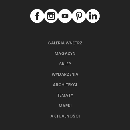
GALERIA WNĘTRZ
MAGAZYN
SKLEP
WYDARZENIA
66-metrowy apartament:
przystań dla nowoczesnej
ARCHITEKCI
nomadki
TEMATY
Młoda, żyjąca dynamicznie inwestorka przez
MARKI
lata kursowała między światowymi
metropoliami...
AKTUALNOŚCI