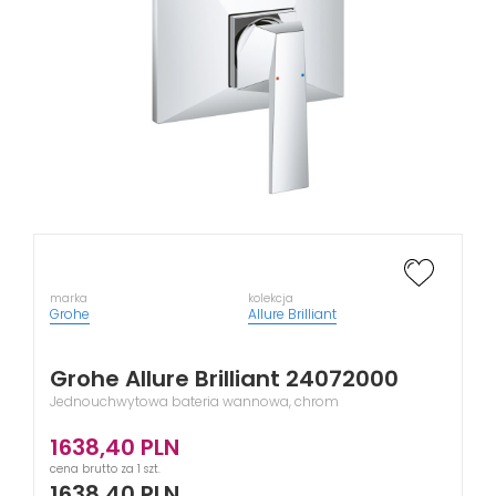
marka
kolekcja
Grohe
Allure Brilliant
Grohe Allure Brilliant 24072000
Jednouchwytowa bateria wannowa, chrom
1638,40
PLN
cena brutto za 1 szt.
1638,40
PLN