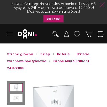
NOWOŚĆ! Tubądzin Mild Clay w cenie od 115 zł/m2,
wysyłka w 24h - darmowa dostawa od 2.000 zł!
Możliwość zamówienia próbek!
ZOBACZ
Strona główna
Sklep
Baterie
Baterie
wannowe podtynkowe
Grohe Allure Brilliant
24072000