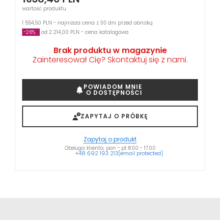
wartość produktu
1 554,50 PLN - najniższa cena z 30 dni przed obniżką
-26%
od 2 214,00 PLN - cena katalogowa
Brak produktu w magazynie
Zainteresował Cię? Skontaktuj się z nami.
POWIADOM MNIE
O DOSTĘPNOŚCI
ZAPYTAJ O PRÓBKĘ
Zapytaj o produkt
Obsługa klienta, pon - pt 8:00 - 17:00
+48 692 193 213
[email protected]