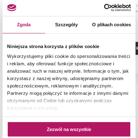
Jednouchwytowa bateria
3-otworowa
umywalkowa, rozmiar M, hard
umywalkowa, w
graphite
Zgoda
Szczegóły
O plikach cookies
Niniejsza strona korzysta z plików cookie
ZOBACZ PRODUKT
ZOBACZ P
Wykorzystujemy pliki cookie do spersonalizowania treści
i reklam, aby oferować funkcje społecznościowe i
analizować ruch w naszej witrynie. Informacje o tym, jak
korzystasz z naszej witryny, udostępniamy partnerom
społecznościowym, reklamowym i analitycznym.
Partnerzy mogą połączyć te informacje z innymi danymi
otrzymanymi od Ciebie lub uzyskanymi podczas
NAJNOWSZE ARTYKUŁY
korzystania z ich usług.
Zezwól na wszystkie