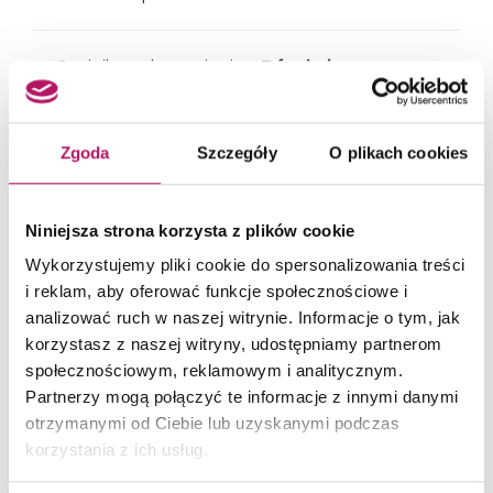
Czujnik podczerwieni
Z funkcją
samoregulacji
Zgoda
Szczegóły
O plikach cookies
Wandaloodporny
Tak
Kompatybilna z
Geberit Control
Niniejsza strona korzysta z plików cookie
aplikacją
Wykorzystujemy pliki cookie do spersonalizowania treści
i reklam, aby oferować funkcje społecznościowe i
analizować ruch w naszej witrynie. Informacje o tym, jak
Program z
Tak
oszczędzaniem wody
korzystasz z naszej witryny, udostępniamy partnerom
społecznościowym, reklamowym i analitycznym.
Partnerzy mogą połączyć te informacje z innymi danymi
Możliwość regulacji
Tak
otrzymanymi od Ciebie lub uzyskanymi podczas
programu z funkcją
oszczędzającą wodę
korzystania z ich usług.