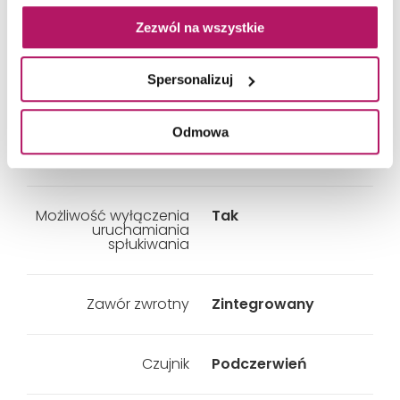
Możliwość regulacji
Tak
Zezwól na wszystkie
programu spłukiwania
okresowego
Spersonalizuj
Możliwość
Tak
indywidualnej regulacji
Odmowa
czasu trwania
spłukiwania
Możliwość wyłączenia
Tak
uruchamiania
spłukiwania
Zawór zwrotny
Zintegrowany
Czujnik
Podczerwień