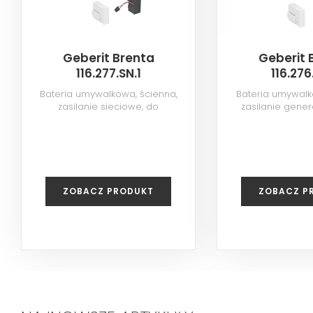
Geberit Brenta
Geberit 
116.277.SN.1
116.276
Bateria umywalkowa, ścienna,
Bateria umywalk
zasilanie sieciowe, do
zasilanie gene
podtynkowej skrzynki funkcyjnej, z
podtynkowej skrzynk
mieszaczem termostatycznym,
mieszaczem, sta
stal nierdzewna szczotkowana
szczotk
ZOBACZ PRODUKT
ZOBACZ P