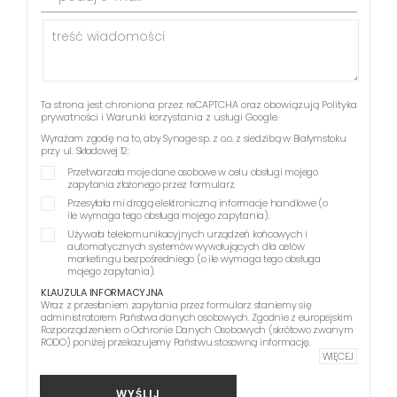
Ta strona jest chroniona przez reCAPTCHA oraz obowiązują
Polityka
prywatności
i
Warunki korzystania z usługi
Google.
Wyrażam zgodę na to, aby Synage sp. z o.o. z siedzibą w Białymstoku
przy ul. Składowej 12:
Przetwarzała moje dane osobowe w celu obsługi mojego
zapytania złożonego przez formularz.
Przesyłała mi drogą elektroniczną informacje handlowe (o
ile wymaga tego obsługa mojego zapytania).
Używała telekomunikacyjnych urządzeń końcowych i
automatycznych systemów wywołujących dla celów
marketingu bezpośredniego (o ile wymaga tego obsługa
mojego zapytania).
KLAUZULA INFORMACYJNA
Wraz z przesłaniem zapytania przez formularz staniemy się
administratorem Państwa danych osobowych. Zgodnie z europejskim
Rozporządzeniem o Ochronie Danych Osobowych (skrótowo zwanym
RODO) poniżej przekazujemy Państwu stosowną informację.
WIĘCEJ
WYŚLIJ