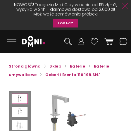
NOWOŚĆ! Tubądzin Mild Clay w cenie od 115 zł/m2,
wysyłka w 24h - darmowa dostawa od 2.000 zł!
Możliwość zamówienia próbek!
ZOBACZ
Strona główna
Sklep
Baterie
Baterie
umywalkowe
Geberit Brenta 116.198.SN.1