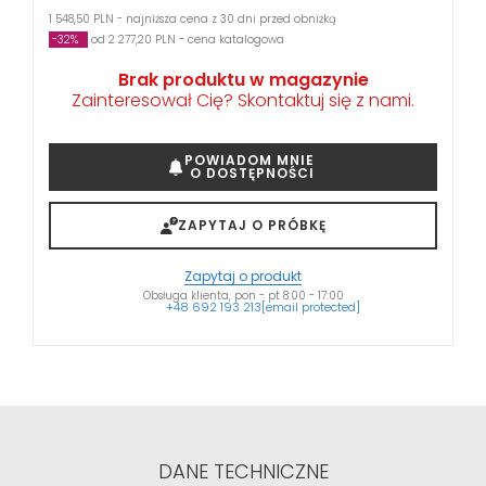
1 548,50 PLN - najniższa cena z 30 dni przed obniżką
-32%
od 2 277,20 PLN - cena katalogowa
Brak produktu w magazynie
Zainteresował Cię? Skontaktuj się z nami.
POWIADOM MNIE
O DOSTĘPNOŚCI
ZAPYTAJ O PRÓBKĘ
Zapytaj o produkt
Obsługa klienta, pon - pt 8:00 - 17:00
+48 692 193 213
[email protected]
DANE TECHNICZNE