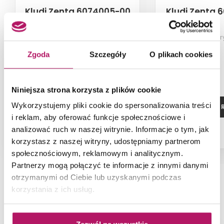
Kludi Zenta 6074005-00
Kludi Zenta 
Zestaw prysznicowy z drążkiem,
Słuchawka pr
2S, chrom
Zgoda
Szczegóły
O plikach cookies
Niniejsza strona korzysta z plików cookie
Wykorzystujemy pliki cookie do spersonalizowania treści
ZOBACZ PRODUKT
ZOBACZ P
i reklam, aby oferować funkcje społecznościowe i
analizować ruch w naszej witrynie. Informacje o tym, jak
korzystasz z naszej witryny, udostępniamy partnerom
społecznościowym, reklamowym i analitycznym.
Partnerzy mogą połączyć te informacje z innymi danymi
otrzymanymi od Ciebie lub uzyskanymi podczas
korzystania z ich usług.
NAJNOWSZE ARTYKUŁY