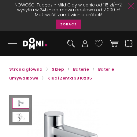
NOWOŚĆ! Tubądzin Mild Clay w cenie od 115 zł/m2,
wysyłka w 24h - darmowa dostawa od 2.000 zł!
Możliwość zamówienia próbek!
ZOBACZ
Strona główna
Sklep
Baterie
Baterie
umywalkowe
Kludi Zenta 3810205