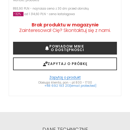
wartość produktu
893,90 PLN - najniższa cena z 30 dni przed obniżką
-32%
od 1 314,60 PLN - cena katalogowa
Brak produktu w magazynie
Zainteresował Cię? Skontaktuj się z nami.
POWIADOM MNIE
O DOSTĘPNOŚCI
ZAPYTAJ O PRÓBKĘ
Zapytaj o produkt
Obsługa klienta, pon - pt 8:00 - 17:00
+48 692 193 213
[email protected]
DANE TECHNICZNE