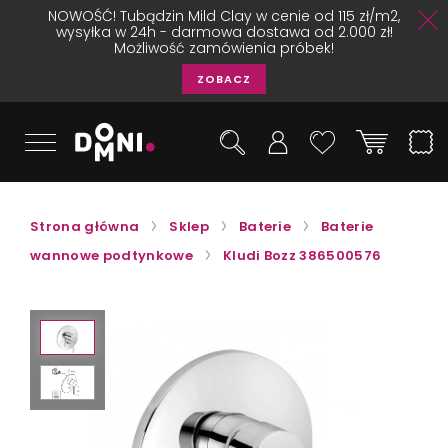
NOWOŚĆ! Tubądzin Mild Clay w cenie od 115 zł/m2,
wysyłka w 24h - darmowa dostawa od 2.000 zł!
Możliwość zamówienia próbek!
ZOBACZ
Strona główna
Sklep
Baterie
Baterie
wannowe podtynkowe
Kludi Bozz 386500576