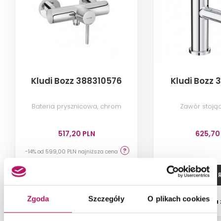
Kludi Bozz 388310576
Kludi Bozz 
Bateria prysznicowa, chrom
Zawór stoją
517,20 PLN
625,70
-14% od 599,00 PLN najniższa cena
DODAJ DO KOSZYKA
ZOBACZ P
Zgoda
Szczegóły
O plikach cookies
Dostępność:
2 szt.
Dostępność:
na