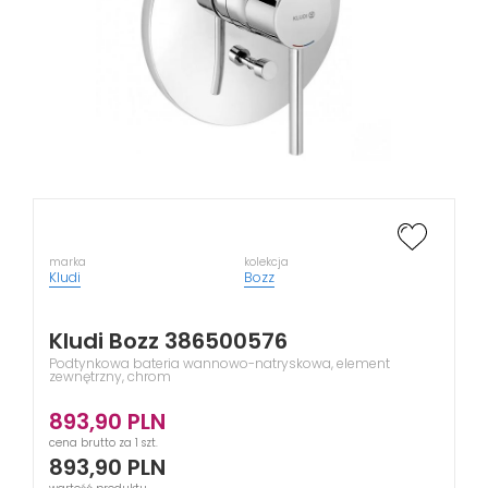
marka
kolekcja
Kludi
Bozz
Kludi Bozz 386500576
Podtynkowa bateria wannowo-natryskowa, element
zewnętrzny, chrom
893,90
PLN
cena brutto za 1 szt.
893,90
PLN