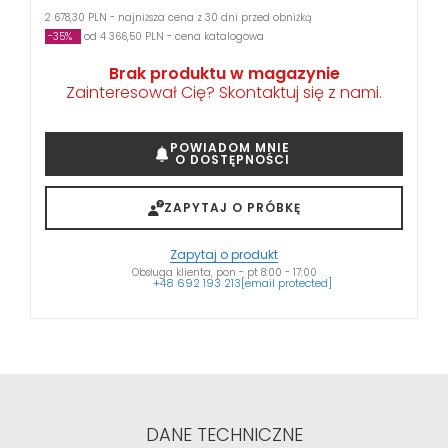
2 678,30 PLN - najniższa cena z 30 dni przed obniżką
-35%
od 4 366,50 PLN - cena katalogowa
Brak produktu w magazynie
Zainteresował Cię? Skontaktuj się z nami.
POWIADOM MNIE
O DOSTĘPNOŚCI
ZAPYTAJ O PRÓBKĘ
Zapytaj o produkt
Obsługa klienta, pon - pt 8:00 - 17:00
+48 692 193 213
[email protected]
DANE TECHNICZNE