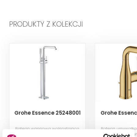
PRODUKTY Z KOLEKCJI
Grohe Essence 25248001
Grohe Essenc
Bateria wannowa wolnostojąca,
Bateria umywalko
chrom
cool su