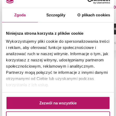
5 097,10 PLN
1 219,7
Zgoda
Szczegóły
O plikach cookies
ZOBACZ PRODUKT
DODAJ DO 
Niniejsza strona korzysta z plików cookie
Wykorzystujemy pliki cookie do spersonalizowania treści
Dostępność:
na zamówienie
Dostępnoś
i reklam, aby oferować funkcje społecznościowe i
analizować ruch w naszej witrynie. Informacje o tym, jak
korzystasz z naszej witryny, udostępniamy partnerom
społecznościowym, reklamowym i analitycznym.
Partnerzy mogą połączyć te informacje z innymi danymi
NAJNOWSZE ARTYKUŁY
otrzymanymi od Ciebie lub uzyskanymi podczas
korzystania z ich usług.
Zezwól na wszystkie