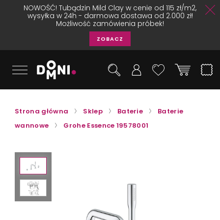
NOWOŚĆ! Tubądzin Mild Clay w cenie od 115 zł/m2,
wysyłka w 24h - darmowa dostawa od 2.000 zł!
Możliwość zamówienia próbek!
ZOBACZ
Strona główna
Sklep
Baterie
Baterie
wannowe
Grohe Essence 19578001