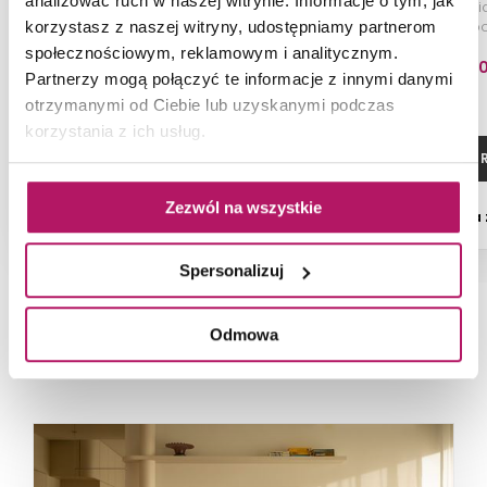
analizować ruch w naszej witrynie. Informacje o tym, jak
Bateria umywalkowa, rozmiar L,
Ścienna bater
brushed cool sunrise
brushed coo
korzystasz z naszej witryny, udostępniamy partnerom
społecznościowym, reklamowym i analitycznym.
1 429,00 PLN
1 327,2
Partnerzy mogą połączyć te informacje z innymi danymi
otrzymanymi od Ciebie lub uzyskanymi podczas
korzystania z ich usług.
DODAJ DO KOSZYKA
ZOBACZ P
Zezwól na wszystkie
Dostępność:
4 szt.
Dostępność:
na
Spersonalizuj
Odmowa
NAJNOWSZE ARTYKUŁY