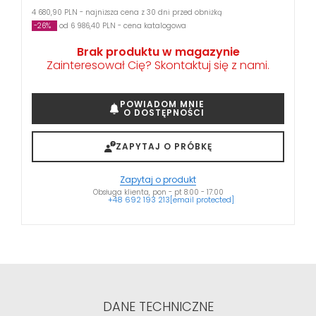
4 680,90 PLN - najniższa cena z 30 dni przed obniżką
-26%
od 6 986,40 PLN - cena katalogowa
Brak produktu w magazynie
Zainteresował Cię? Skontaktuj się z nami.
POWIADOM MNIE
O DOSTĘPNOŚCI
ZAPYTAJ O PRÓBKĘ
Zapytaj o produkt
Obsługa klienta, pon - pt 8:00 - 17:00
+48 692 193 213
[email protected]
DANE TECHNICZNE