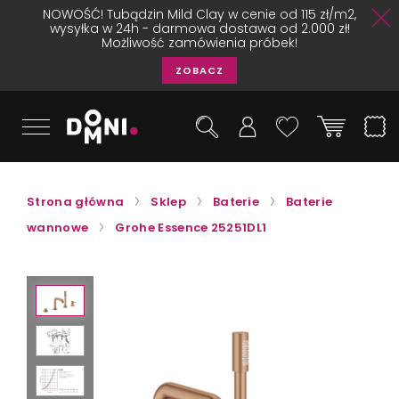
NOWOŚĆ! Tubądzin Mild Clay w cenie od 115 zł/m2,
wysyłka w 24h - darmowa dostawa od 2.000 zł!
Możliwość zamówienia próbek!
ZOBACZ
Strona główna
Sklep
Baterie
Baterie
wannowe
Grohe Essence 25251DL1