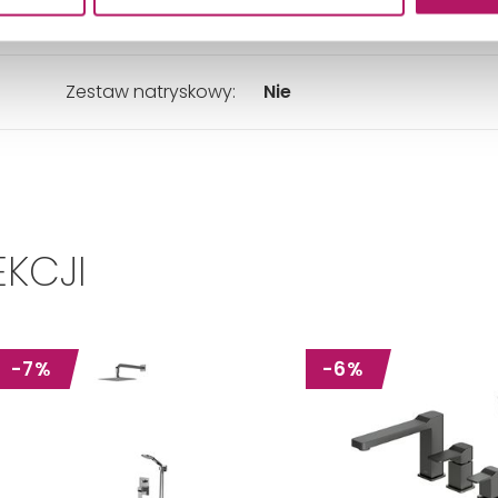
Kolor:
Chrom
Zestaw natryskowy:
Nie
EKCJI
-7%
-6%