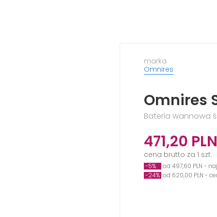
marka
Omnires
Omnires S
Bateria wannowa ś
471,20
PL
cena brutto za 1 szt.
-5%
od 497,60 PLN - na
-24%
od 620,00 PLN - c