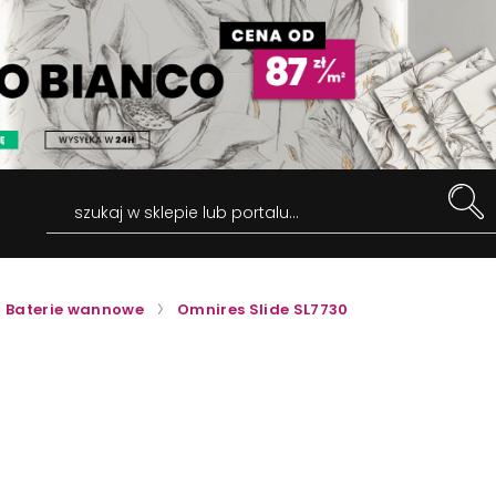
szukaj w sklepie lub portalu...
Baterie wannowe
Omnires Slide SL7730