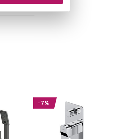
-7%
-7%