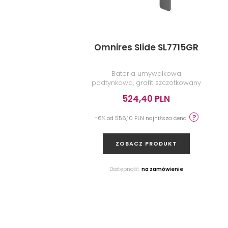
Omnires Slide SL7715GR
Bateria umywalkowa
podtynkowa, grafit szczotkowany
524,40 PLN
-6% od 556,10 PLN najniższa cena
ZOBACZ PRODUKT
Dostępność:
na zamówienie