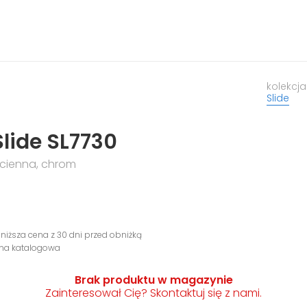
kolekcja
Slide
lide SL7730
cienna, chrom
N
jniższa cena z 30 dni przed obniżką
ena katalogowa
Brak produktu w magazynie
Zainteresował Cię? Skontaktuj się z nami.