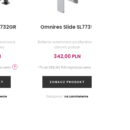
7732GR
Omnires Slide SL7735
Omni
tworowa,
Bateria wannowa podtynkowa,
any
chrom połysk
j
N
342,00 PLN
za cena
-7% od 365,90 PLN najniższa cena
-7% od
KT
ZOBACZ PRODUKT
enie
Dostępność:
na zamówienie
D