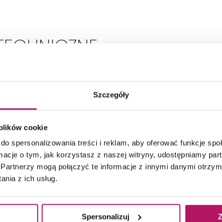
TECHNICZNE
Szczegóły
Montaż:
Ścienna
 plików cookie
Typ:
Jednouchwytowa
do spersonalizowania treści i reklam, aby oferować funkcje sp
ormacje o tym, jak korzystasz z naszej witryny, udostępniamy p
Rodzaj wylewki:
Stała
Partnerzy mogą połączyć te informacje z innymi danymi otrzym
nia z ich usług.
Zasięg wylewki:
183 mm
Spersonalizuj
Z