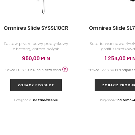
Omnires Slide SYSSL10CR
Omnires Slide SL
Zestaw prysznicowy podtynkowy
Bateria wannowa 4-o
z baterią, chrom połysk
grafit szczotkow
950,00 PLN
1 254,00 PL
-7% od 1 016,30 PLN najniższa cena
-6% od 1 336,60 PLN najniżs
ZOBACZ PRODUKT
ZOBACZ PRODU
Dostępność:
na zamówienie
Dostępność:
na zamówi