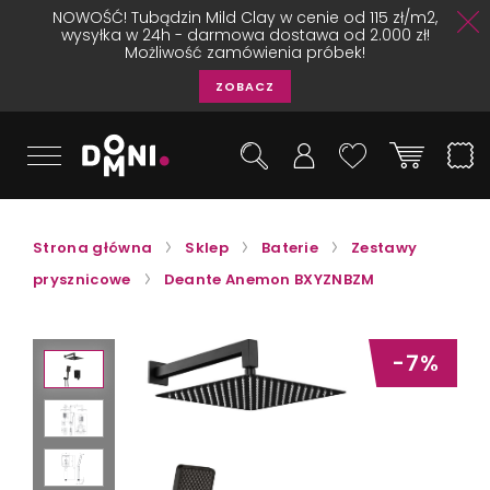
NOWOŚĆ! Tubądzin Mild Clay w cenie od 115 zł/m2,
wysyłka w 24h - darmowa dostawa od 2.000 zł!
Możliwość zamówienia próbek!
ZOBACZ
Strona główna
Sklep
Baterie
Zestawy
prysznicowe
Deante Anemon BXYZNBZM
-7%