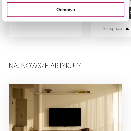
Odmowa
ZOBACZ PRODUKT
ZOBACZ P
Dostępność:
na
NAJNOWSZE ARTYKUŁY