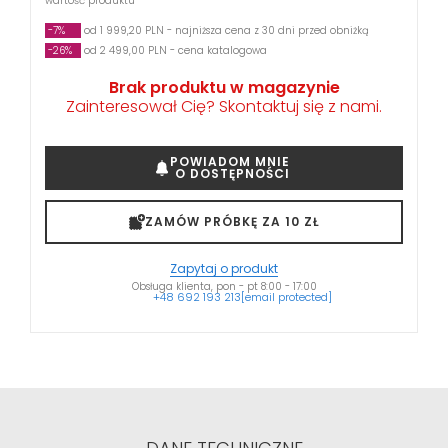
wartość produktu
-7%
od 1 999,20 PLN - najniższa cena z 30 dni przed obniżką
-26%
od 2 499,00 PLN - cena katalogowa
Brak produktu w magazynie
Zainteresował Cię? Skontaktuj się z nami.
POWIADOM MNIE
O DOSTĘPNOŚCI
ZAMÓW PRÓBKĘ ZA 10 ZŁ
Zapytaj o produkt
Obsługa klienta, pon - pt 8:00 - 17:00
+48 692 193 213
[email protected]