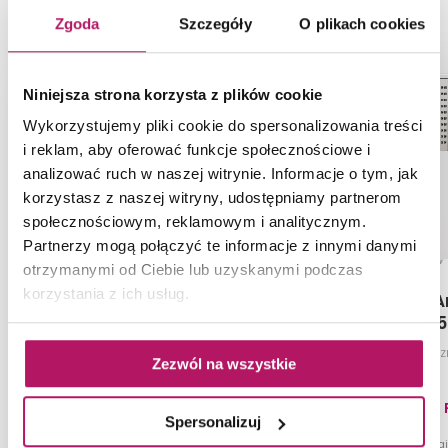
PRODUKTY Z KOLEKCJI
Zgoda
Szczegóły
O plikach cookies
-7%
Niniejsza strona korzysta z plików cookie
Wykorzystujemy pliki cookie do spersonalizowania treści
i reklam, aby oferować funkcje społecznościowe i
analizować ruch w naszej witrynie. Informacje o tym, jak
korzystasz z naszej witryny, udostępniamy partnerom
społecznościowym, reklamowym i analitycznym.
Partnerzy mogą połączyć te informacje z innymi danymi
otrzymanymi od Ciebie lub uzyskanymi podczas
korzystania z ich usług.
Deante Anemon BCZ
Deante 
040M
XDCA5
Bateria natryskowa bez
Słuchawka prysz
Zezwól na wszystkie
kompletu natryskowego, chrom
73,30 
Spersonalizuj
-7% od 79,20 PLN na