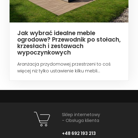
Jak wybrać idealne meble
ogrodowe? Przewodnik po stołach,
krzesłach i zestawach
wypoczynkowych
Aranżacja przydomowej przestrzeni to coś
więcej niż tylko ustawienie kilku mebli...
Sklep internetowy
- Obsługa klienta
+48 692 193 213