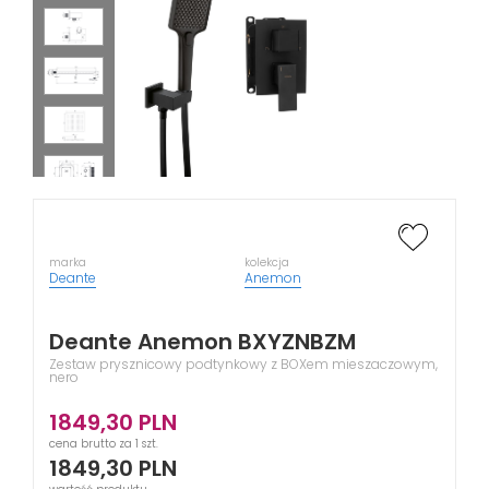
marka
kolekcja
Deante
Anemon
Deante Anemon BXYZNBZM
Zestaw prysznicowy podtynkowy z BOXem mieszaczowym,
nero
1849,30
PLN
cena brutto za 1 szt.
1849,30
PLN