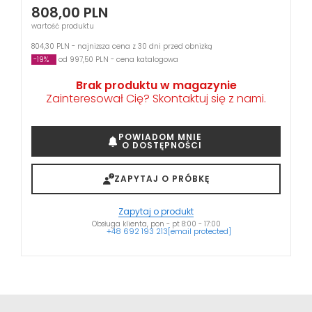
808,00
PLN
wartość produktu
804,30 PLN - najniższa cena z 30 dni przed obniżką
-19%
od 997,50 PLN - cena katalogowa
Brak produktu w magazynie
Zainteresował Cię? Skontaktuj się z nami.
POWIADOM MNIE
O DOSTĘPNOŚCI
ZAPYTAJ O PRÓBKĘ
Zapytaj o produkt
Obsługa klienta, pon - pt 8:00 - 17:00
+48 692 193 213
[email protected]