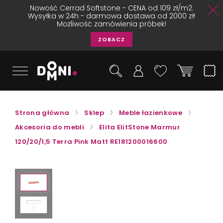
Nowość Cerrad Softstone - CENA od 109 zł/m2.
Wysyłka w 24h - darmowa dostawa od 2000 zł!
Możliwość zamówienia próbek!
ZOBACZ
Strona główna
Sklep
Meble łazienkowe
Akcesoria do mebli
Elita ElitStone Marmur
120/20/1,5 Terra Pink Matt RE181200016600