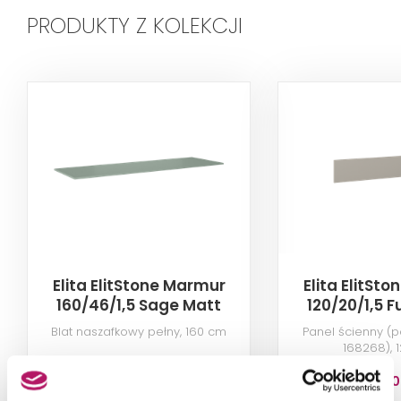
PRODUKTY Z KOLEKCJI
Elita ElitStone Marmur
Elita ElitSt
160/46/1,5 Sage Matt
120/20/1,5 
RE051600011470
RE181200
Blat naszafkowy pełny, 160 cm
Panel ścienny (
168268), 
1 956,70 PLN
808,00