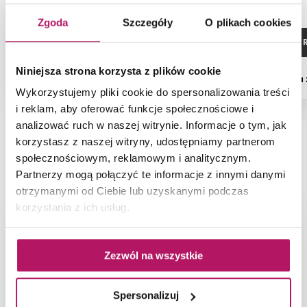
Zgoda
Szczegóły
O plikach cookies
ZOBACZ PRODUKT
ZOBACZ P
Niniejsza strona korzysta z plików cookie
Dostępność:
na zamówienie
Dostępność:
na
Wykorzystujemy pliki cookie do spersonalizowania treści
i reklam, aby oferować funkcje społecznościowe i
analizować ruch w naszej witrynie. Informacje o tym, jak
korzystasz z naszej witryny, udostępniamy partnerom
społecznościowym, reklamowym i analitycznym.
NAJNOWSZE ARTYKUŁY
Partnerzy mogą połączyć te informacje z innymi danymi
otrzymanymi od Ciebie lub uzyskanymi podczas
korzystania z ich usług.
Zezwól na wszystkie
Spersonalizuj