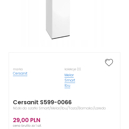
marka
kolekcje (3)
Cersanit
Melar
Smart
Ibu
Cersanit S599-0066
Nóżki do szafki Smart/Melar/Ibu/Taza/Bamako/Laredo
29,00
PLN
cena brutto za 1 szt.