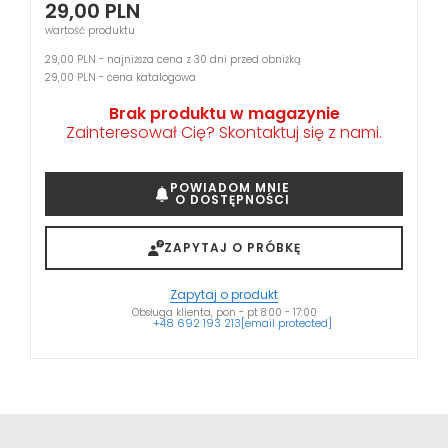
29,00
PLN
wartość produktu
29,00 PLN - najniższa cena z 30 dni przed obniżką
29,00 PLN - cena katalogowa
Brak produktu w magazynie
Zainteresował Cię? Skontaktuj się z nami.
POWIADOM MNIE
O DOSTĘPNOŚCI
ZAPYTAJ O PRÓBKĘ
Zapytaj o produkt
Obsługa klienta, pon - pt 8:00 - 17:00
+48 692 193 213
[email protected]