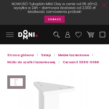
NOWOŚĆ! Tubądzin Mild Clay w cenie od 115 zł/m2,
wysyłka w 24h - darmowa dostawa od 2.000 zł!
Możliwość zamówienia próbek!
ZOBACZ
Strona główna
Sklep
Meble łazienkowe
Nóżki do szafki łazienkowej
Cersanit S599-0066