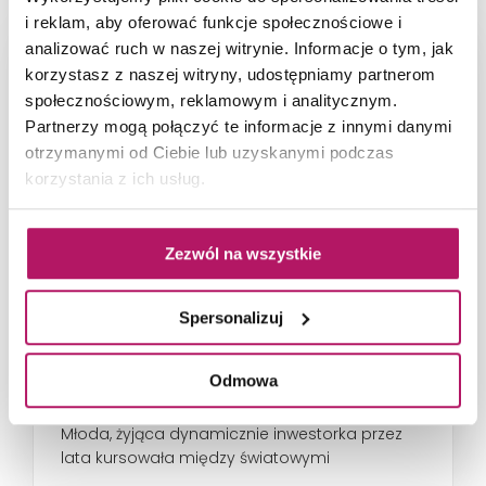
i reklam, aby oferować funkcje społecznościowe i
analizować ruch w naszej witrynie. Informacje o tym, jak
korzystasz z naszej witryny, udostępniamy partnerom
społecznościowym, reklamowym i analitycznym.
Partnerzy mogą połączyć te informacje z innymi danymi
otrzymanymi od Ciebie lub uzyskanymi podczas
korzystania z ich usług.
Zezwól na wszystkie
Spersonalizuj
66-metrowy apartament:
przystań dla nowoczesnej
Odmowa
nomadki
Młoda, żyjąca dynamicznie inwestorka przez
lata kursowała między światowymi
metropoliami...