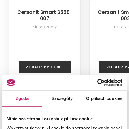
Cersanit Smart S568-
Cersanit Sm
007
00
Słupek, szary
Lustro z 
ZOBACZ PRODUKT
ZOBACZ P
Zgoda
Szczegóły
O plikach cookies
NAJNOWSZE ARTYKUŁY
Niniejsza strona korzysta z plików cookie
Wykorzystujemy pliki cookie do spersonalizowania treści