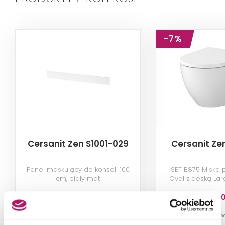
-7%
Cersanit Zen S1001-029
Cersanit Ze
Panel maskujący do konsoli 100
SET B875 Miska
cm, biały mat
Oval z deską Lar
biał
108,80 PLN
1 259,0
-7% od 1 359,20 PLN 