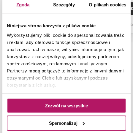
Zgoda
Szczegóły
O plikach cookies
ZOBACZ PRODUKT
DODAJ DO 
Dostępność:
na zamówienie
Dostępnoś
Niniejsza strona korzysta z plików cookie
Wykorzystujemy pliki cookie do spersonalizowania treści
i reklam, aby oferować funkcje społecznościowe i
analizować ruch w naszej witrynie. Informacje o tym, jak
korzystasz z naszej witryny, udostępniamy partnerom
NAJNOWSZE ARTYKUŁY
społecznościowym, reklamowym i analitycznym.
Partnerzy mogą połączyć te informacje z innymi danymi
otrzymanymi od Ciebie lub uzyskanymi podczas
korzystania z ich usług.
Zezwól na wszystkie
Spersonalizuj