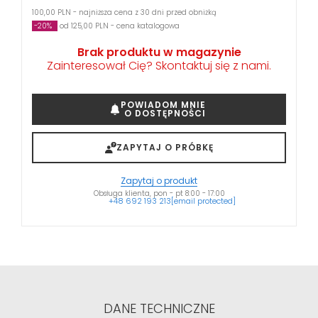
100,00 PLN - najniższa cena z 30 dni przed obniżką
-20%
od 125,00 PLN - cena katalogowa
Brak produktu w magazynie
Zainteresował Cię? Skontaktuj się z nami.
POWIADOM MNIE
O DOSTĘPNOŚCI
ZAPYTAJ O PRÓBKĘ
Zapytaj o produkt
Obsługa klienta, pon - pt 8:00 - 17:00
+48 692 193 213
[email protected]
DANE TECHNICZNE