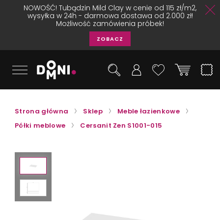
NOWOŚĆ! Tubądzin Mild Clay w cenie od 115 zł/m2,
wysyłka w 24h - darmowa dostawa od 2.000 zł!
Możliwość zamówienia próbek!
ZOBACZ
Strona główna
Sklep
Meble łazienkowe
Półki meblowe
Cersanit Zen S1001-015