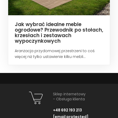
Jak wybrać idealne meble
ogrodowe? Przewodnik po stołach,
krzesłach i zestawach
wypoczynkowych
Aranżacja przydomowej przestrzeni to coś
więcej niż tylko ustawienie kilku mebli...
Sklep internetowy
- Obsługa klienta
+48 692 193 213
[email protected]