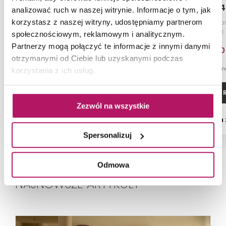
OMER-50/160
OMER-4
analizować ruch w naszej witrynie. Informacje o tym, jak
Grzejnik drabinkowy, 50x160 cm,
Grzejnik drabinko
korzystasz z naszej witryny, udostępniamy partnerom
biały/silk (C35)
biały/silk
społecznościowym, reklamowym i analitycznym.
Partnerzy mogą połączyć te informacje z innymi danymi
394,20
otrzymanymi od Ciebie lub uzyskanymi podczas
-46% od 725,90 PLN n
korzystania z ich usług.
ZOBACZ PRODUKT
ZOBACZ P
Zezwól na wszystkie
Dostępność:
na
Spersonalizuj
Odmowa
NAJNOWSZE ARTYKUŁY