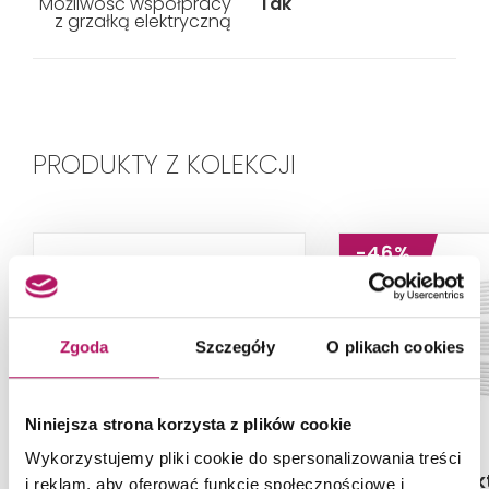
Możliwość współpracy
Tak
z grzałką elektryczną
PRODUKTY Z KOLEKCJI
-46%
Zgoda
Szczegóły
O plikach cookies
Niniejsza strona korzysta z plików cookie
Wykorzystujemy pliki cookie do spersonalizowania treści
Instal-Projekt Omega R
Instal-Proje
i reklam, aby oferować funkcje społecznościowe i