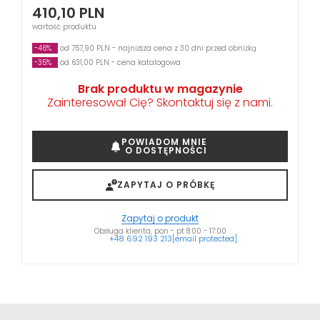
410,10
PLN
wartość produktu
-46%
od 757,90 PLN - najniższa cena z 30 dni przed obniżką
-35%
od 631,00 PLN - cena katalogowa
Brak produktu w magazynie
Zainteresował Cię? Skontaktuj się z nami.
POWIADOM MNIE
O DOSTĘPNOŚCI
ZAPYTAJ O PRÓBKĘ
Zapytaj o produkt
Obsługa klienta, pon - pt 8:00 - 17:00
+48 692 193 213
[email protected]