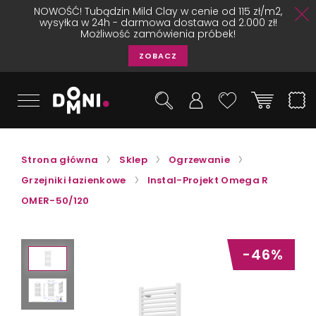
NOWOŚĆ! Tubądzin Mild Clay w cenie od 115 zł/m2,
wysyłka w 24h - darmowa dostawa od 2.000 zł!
Możliwość zamówienia próbek!
ZOBACZ
Strona główna
Sklep
Ogrzewanie
Grzejniki łazienkowe
Instal-Projekt Omega R
OMER-50/120
-46%