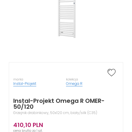
marka
kolekcja
Instal-Projekt
Omega R
Instal-Projekt Omega R OMER-
50/120
Grzejnik drabinkowy, 50x120 cm, biały/silk (C35)
410,10
PLN
cena brutto za 1 szt.