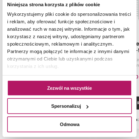
Niniejsza strona korzysta z plików cookie
Wykorzystujemy pliki cookie do spersonalizowania treści
i reklam, aby oferować funkcje społecznościowe i
analizować ruch w naszej witrynie. Informacje o tym, jak
korzystasz z naszej witryny, udostępniamy partnerom
Instal-Projekt Viking
Instal-Proje
społecznościowym, reklamowym i analitycznym.
Electro VIKE-50/100C31
Electro VIKE
Partnerzy mogą połączyć te informacje z innymi danymi
otrzymanymi od Ciebie lub uzyskanymi podczas
Grzejnik elektryczny, 50x100 cm,
Grzejnik elektrycz
czarny/black mat (C31)
biały/white 
korzystania z ich usług.
686,00 PLN
686,00
Zezwól na wszystkie
ZOBACZ PRODUKT
ZOBACZ P
Spersonalizuj
Dostępność:
na zamówienie
Dostępność:
na
Odmowa