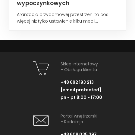
wypoczynkowych
Aranżacja przydomowej przestrzeni to coś
więcej niż tylko ustawienie kilku mebli...
Sklep internetowy
- Obsługa klienta
+48 692 193 213
[email protected]
pn - pt 8:00 - 17:00
Portal wnętrzarski
- Redakcja
+48 608 035 397