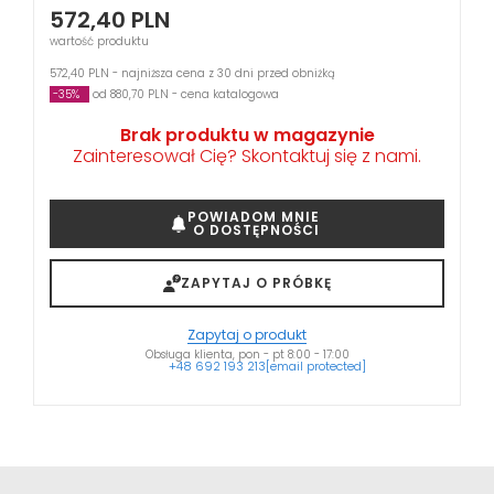
572,40
PLN
wartość produktu
572,40 PLN - najniższa cena z 30 dni przed obniżką
-35%
od 880,70 PLN - cena katalogowa
Brak produktu w magazynie
Zainteresował Cię? Skontaktuj się z nami.
POWIADOM MNIE
O DOSTĘPNOŚCI
ZAPYTAJ O PRÓBKĘ
Zapytaj o produkt
Obsługa klienta, pon - pt 8:00 - 17:00
+48 692 193 213
[email protected]