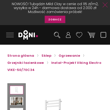
NOWOŚĆ! Tubądzin Mild Clay w cenie od 115 zł/m2,
wysyłka w 24h - darmowa dostawa od 2.000 zł!
Możliwość zamówienia próbek!
ZOBACZ
Strona główna
Sklep
Ogrzewanie
Grzejniki łazienkowe
Instal-Projekt Viking Electro
VIKE-50/70C34