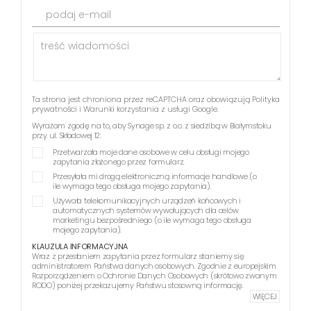
podaj e-mail
Ta strona jest chroniona przez reCAPTCHA oraz obowiązują
Polityka
prywatności
i
Warunki korzystania z usługi
Google.
Wyrażam zgodę na to, aby Synage sp. z o.o. z siedzibą w Białymstoku
przy ul. Składowej 12:
Przetwarzała moje dane osobowe w celu obsługi mojego
zapytania złożonego przez formularz.
Przesyłała mi drogą elektroniczną informacje handlowe (o
ile wymaga tego obsługa mojego zapytania).
Używała telekomunikacyjnych urządzeń końcowych i
automatycznych systemów wywołujących dla celów
marketingu bezpośredniego (o ile wymaga tego obsługa
mojego zapytania).
KLAUZULA INFORMACYJNA
Wraz z przesłaniem zapytania przez formularz staniemy się
administratorem Państwa danych osobowych. Zgodnie z europejskim
Rozporządzeniem o Ochronie Danych Osobowych (skrótowo zwanym
RODO) poniżej przekazujemy Państwu stosowną informację.
WIĘCEJ