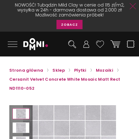
NOWOŚĆ! Tubądzin Mild Clay w cenie od 115 zł/m2,
wysyłka w 24h - darmowa dostawa od 2.000 zł!
Możliwość zamówienia próbek!
ZOBACZ
Strona główna
Sklep
Płytki
Mozaiki
Cersanit Velvet Concrete White Mosaic Matt Rect
ND1110-052