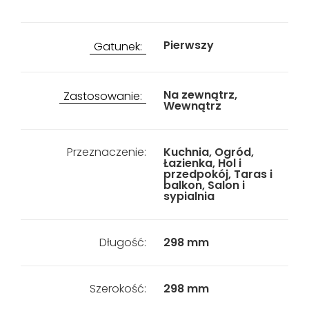
Pierwszy
Gatunek:
Na zewnątrz,
Zastosowanie:
Wewnątrz
Przeznaczenie:
Kuchnia, Ogród,
Łazienka, Hol i
przedpokój, Taras i
balkon, Salon i
sypialnia
Długość:
298 mm
Szerokość:
298 mm