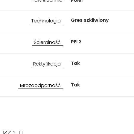
Powierzchnia:
Poler
Gres szkliwiony
Technologia:
PEI 3
Ścieralność:
Tak
Rektyfikacja:
Tak
Mrozoodporność: