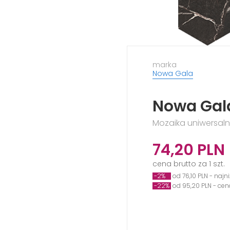
marka
Nowa Gala
Nowa Gala
Mozaika uniwersaln
74,20
PLN
cena brutto za 1 szt.
-2%
od 76,10 PLN - najn
-22%
od 95,20 PLN - ce