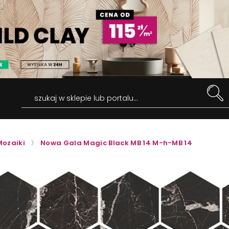
szukaj w sklepie lub portalu...
Mozaiki
Nowa Gala Magic Black MB 14 M-h-MB 14