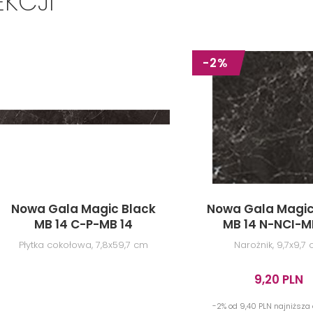
EKCJI
-2%
Nowa Gala Magic Black
Nowa Gala Magic
MB 14 C-P-MB 14
MB 14 N-NCI-M
Płytka cokołowa, 7,8x59,7 cm
Narożnik, 9,7x9,7
9,20 PLN
-2% od 9,40 PLN najniższa