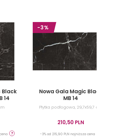
-3%
 Black
Nowa Gala Magic Black
Nowa
B 14
MB 14
 cm
Płytka podłogowa, 29,7x59,7 cm
Mozai
210,50 PLN
 cena
-3% od 215,90 PLN najniższa cena