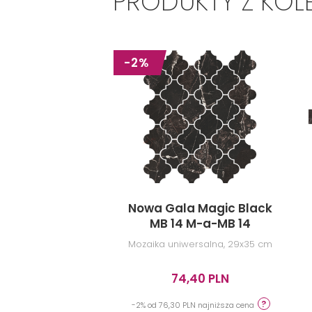
PRODUKTY Z KOL
-2%
Nowa Gala Magic Black
MB 14 M-a-MB 14
Mozaika uniwersalna, 29x35 cm
74,40 PLN
-2% od 76,30 PLN najniższa cena