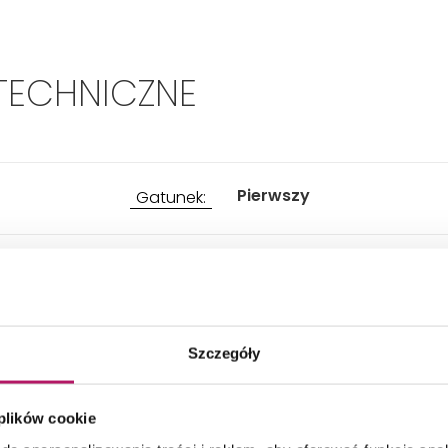
TECHNICZNE
Pierwszy
Gatunek:
Wewnątrz
Zastosowanie:
Przeznaczenie:
Łazienka, Salon i sypialnia,
przedpokój, Kuchnia
Szczegóły
 plików cookie
Długość:
270 mm