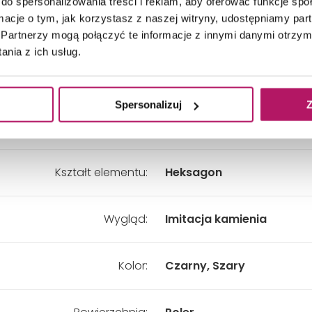
do spersonalizowania treści i reklam, aby oferować funkcje sp
ormacje o tym, jak korzystasz z naszej witryny, udostępniamy p
Szerokość:
270 mm
Partnerzy mogą połączyć te informacje z innymi danymi otrzym
nia z ich usług.
8,5 mm
Grubość:
Spersonalizuj
Z
Kształt:
Inny
Kształt elementu:
Heksagon
Wygląd:
Imitacja kamienia
Kolor:
Czarny, Szary