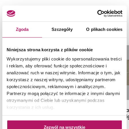
NASZE PROPOZYCJE ZAMIAST
PRODUKTU TUBĄDZIN LARDA 1
Zgoda
Szczegóły
O plikach cookies
Niniejsza strona korzysta z plików cookie
Wykorzystujemy pliki cookie do spersonalizowania treści
i reklam, aby oferować funkcje społecznościowe i
analizować ruch w naszej witrynie. Informacje o tym, jak
korzystasz z naszej witryny, udostępniamy partnerom
społecznościowym, reklamowym i analitycznym.
Partnerzy mogą połączyć te informacje z innymi danymi
otrzymanymi od Ciebie lub uzyskanymi podczas
korzystania z ich usług.
Cersanit Diverso Taupe
próbka mozai
Mosaic Matt Rect
Monpelli Be
ND576-060
poły
Mozaika, 29,8x29,8 cm
Zezwól na wszystkie