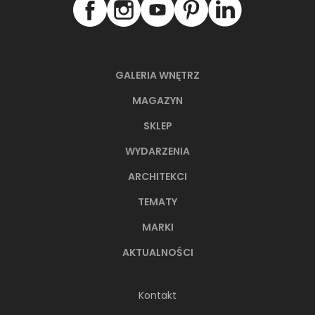
ZOBACZ PRODUKT
ZOBACZ P
GALERIA WNĘTRZ
MAGAZYN
NAJNOWSZE ARTYKUŁY
SKLEP
WYDARZENIA
ARCHITEKCI
TEMATY
MARKI
AKTUALNOŚCI
Kontakt