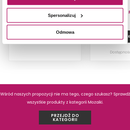
10,00 
Spersonalizuj
Odmowa
ZOBACZ PRODUKT
DODAJ DO 
Dostępnoś
Wśród naszych propozycji nie ma tego, czego szukasz? Sprawdź
wszystkie produkty z kategorii Mozaiki.
PRZEJDŹ DO
KATEGORII
PRODUKTY Z KOLEKCJI