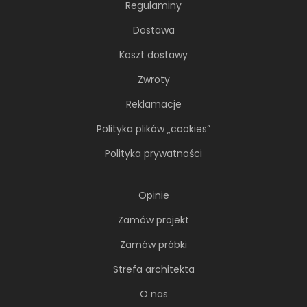
Regulaminy
Dostawa
Koszt dostawy
66-metrowy apartament:
przystań dla nowoczesnej
Zwroty
nomadki
Reklamacje
Młoda, żyjąca dynamicznie inwestorka przez
Polityka plików „cookies”
lata kursowała między światowymi
metropoliami...
Polityka prywatności
Opinie
Zamów projekt
Zamów próbki
Strefa architekta
O nas