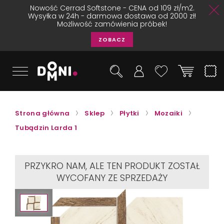
Nowość Cerrad Softstone - CENA od 109 zł/m2.
Wysyłka w 24h - darmowa dostawa od 2000 zł!
Możliwość zamówienia próbek!
ZOBACZ
Strona główna
Sklep
Płytki
Mozaiki
Tubądzin Larda 1
PRZYKRO NAM, ALE TEN PRODUKT ZOSTAŁ
WYCOFANY ZE SPRZEDAŻY