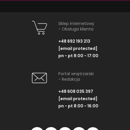
Sklep internetowy
- Obsługa klienta
+48 692 193 213
[email protected]
pn - pt 8:00 - 17:00
Portal wnętrzarski
Lemon Stone white
Tubądzin A
- Redakcja
mozaika
Nav
Mozaika ścienna, 25x29,8 cm
Płytka ścienna,
+48 608 035 397
[email protected]
pn - pt 8:00 - 16:00