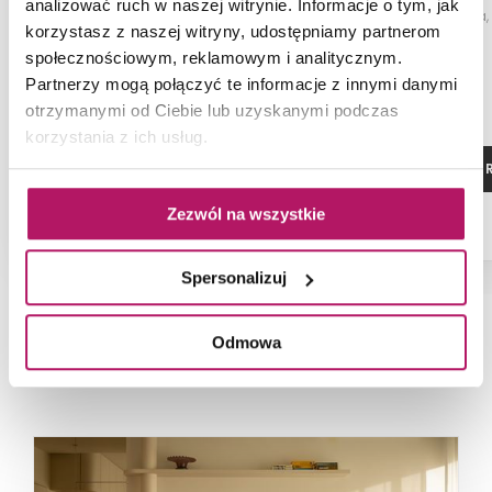
analizować ruch w naszej witrynie. Informacje o tym, jak
Płytka ścienna, 29,8x74,8 cm
Mozaika ścienna,
korzystasz z naszej witryny, udostępniamy partnerom
społecznościowym, reklamowym i analitycznym.
Partnerzy mogą połączyć te informacje z innymi danymi
otrzymanymi od Ciebie lub uzyskanymi podczas
korzystania z ich usług.
ZOBACZ PRODUKT
ZOBACZ P
Zezwól na wszystkie
Spersonalizuj
Odmowa
NAJNOWSZE ARTYKUŁY