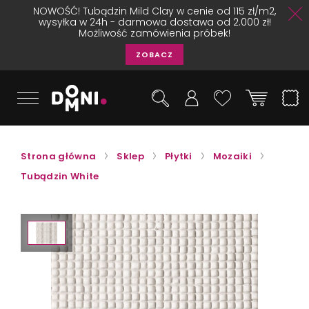
NOWOŚĆ! Tubądzin Mild Clay w cenie od 115 zł/m2,
wysyłka w 24h - darmowa dostawa od 2.000 zł!
Możliwość zamówienia próbek!
ZOBACZ
Strona główna
Sklep
Płytki
Mozaiki
Tubądzin White