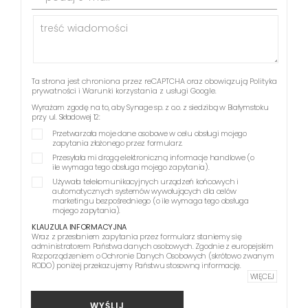
Ta strona jest chroniona przez reCAPTCHA oraz obowiązują
Polityka
prywatności
i
Warunki korzystania z usługi
Google.
Wyrażam zgodę na to, aby Synage sp. z o.o. z siedzibą w Białymstoku
przy ul. Składowej 12:
Przetwarzała moje dane osobowe w celu obsługi mojego
zapytania złożonego przez formularz.
Przesyłała mi drogą elektroniczną informacje handlowe (o
ile wymaga tego obsługa mojego zapytania).
Używała telekomunikacyjnych urządzeń końcowych i
automatycznych systemów wywołujących dla celów
marketingu bezpośredniego (o ile wymaga tego obsługa
mojego zapytania).
KLAUZULA INFORMACYJNA
Wraz z przesłaniem zapytania przez formularz staniemy się
administratorem Państwa danych osobowych. Zgodnie z europejskim
Rozporządzeniem o Ochronie Danych Osobowych (skrótowo zwanym
RODO) poniżej przekazujemy Państwu stosowną informację.
WIĘCEJ
WYŚLIJ