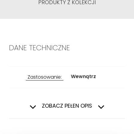
PRODUKTY Z KOLEKCJI
DANE TECHNICZNE
Wewnątrz
Zastosowanie:
Przeznaczenie:
Salon i sypialnia,
Łazienka
ZOBACZ PEŁEN OPIS