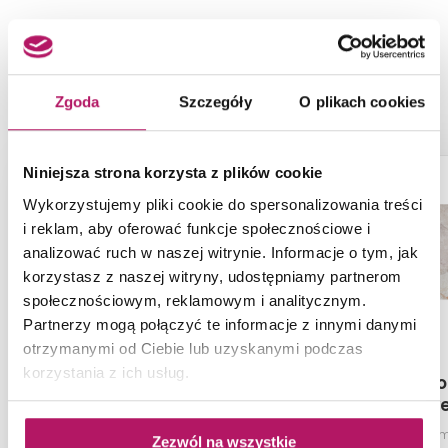
NASZE PROPOZYCJE ZAMIAST
PRODUKTU TUBĄDZIN MAXIMA
BROWN 1
Zgoda
Szczegóły
O plikach cookies
-3%
Niniejsza strona korzysta z plików cookie
Wykorzystujemy pliki cookie do spersonalizowania treści
i reklam, aby oferować funkcje społecznościowe i
analizować ruch w naszej witrynie. Informacje o tym, jak
korzystasz z naszej witryny, udostępniamy partnerom
społecznościowym, reklamowym i analitycznym.
Partnerzy mogą połączyć te informacje z innymi danymi
otrzymanymi od Ciebie lub uzyskanymi podczas
korzystania z ich usług.
Domino Linva
Domino Torto
3 Flow
Dekor ścienny 2-elementowy
Obraz gresowy m
Zezwól na wszystkie