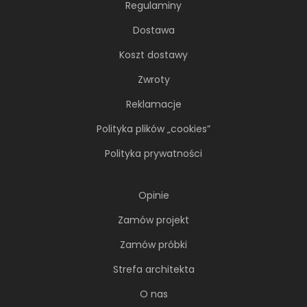
Regulaminy
metropoliami...
Dostawa
Koszt dostawy
Zwroty
Reklamacje
Polityka plików „cookies”
Polityka prywatności
Opinie
Zamów projekt
Soft minimalizm z duszą. 65-
Zamów próbki
metrowe mieszkanie projektu AVO
Architekci
Strefa architekta
Minimalizm wcale nie musi opierać się na
O nas
chłodnej, zachowawczej estetyce. Nawet