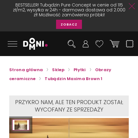
BESTSELLER! Tubądzin Pure Concept w cenie od 115
zł/m2, wysyłka w 24h - darmowa dostawa od 2.000
zł! Możliwość zamówienia próbki!
ZOBACZ
Strona główna
Sklep
Płytki
Obrazy
ceramiczne
Tubądzin Maxima Brown 1
PRZYKRO NAM, ALE TEN PRODUKT ZOSTAŁ
WYCOFANY ZE SPRZEDAŻY