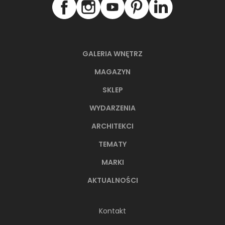
GALERIA WNĘTRZ
MAGAZYN
SKLEP
WYDARZENIA
ARCHITEKCI
TEMATY
MARKI
66-metrowy apartament:
przystań dla nowoczesnej
AKTUALNOŚCI
nomadki
Młoda, żyjąca dynamicznie inwestorka przez
Kontakt
lata kursowała między światowymi