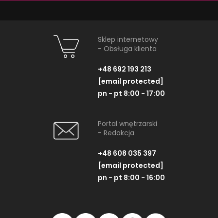
Tubądzin Maxima
Tubądzin Max
Sapphire Struktura
Sklep internetowy
- Obsługa klienta
Płytka ścienna, 22,3x44,8 cm
Dekor ścienny, 
+48 692 193 213
[email protected]
pn - pt 8:00 - 17:00
ZOBACZ PRODUKT
ZOBACZ P
Portal wnętrzarski
- Redakcja
+48 608 035 397
[email protected]
pn - pt 8:00 - 16:00
NAJNOWSZE ARTYKUŁY