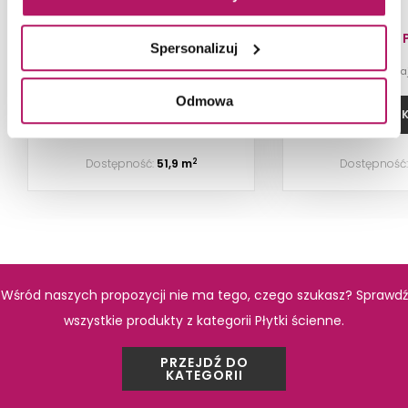
mm), 7x28 cm
201,60 PLN
66,10 
Spersonalizuj
-10% od 73,50 PLN n
Odmowa
DODAJ DO KOSZYKA
DODAJ DO 
Dostępność:
51,9 m
Dostępność
2
Wśród naszych propozycji nie ma tego, czego szukasz? Sprawdź
PRODUKTY Z KOLEKCJI
wszystkie produkty z kategorii Płytki ścienne.
PRZEJDŹ DO
KATEGORII