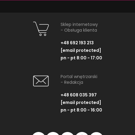
Sklep internetowy
- Obsługa klienta
+48 692 193 213
[email protected]
pn - pt 8:00 - 17:00
Tubądzin Maxima Brown
Tubądzin Ma
1
Struk
Listwa ścienna, 10x44,8 cm
Płytka ścienna, 
Portal wnętrzarski
- Redakcja
+48 608 035 397
[email protected]
pn - pt 8:00 - 16:00
ZOBACZ PRODUKT
ZOBACZ P