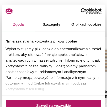
NASZE PROPOZYCJE ZAMIAST
PRODUKTU TUBĄDZIN MAXIMA
BEIGE
Zgoda
Szczegóły
O plikach cookies
-10%
Niniejsza strona korzysta z plików cookie
Wykorzystujemy pliki cookie do spersonalizowania treści
i reklam, aby oferować funkcje społecznościowe i
analizować ruch w naszej witrynie. Informacje o tym, jak
korzystasz z naszej witryny, udostępniamy partnerom
społecznościowym, reklamowym i analitycznym.
Partnerzy mogą połączyć te informacje z innymi danymi
otrzymanymi od Ciebie lub uzyskanymi podczas
korzystania z ich usług.
Azario Vibrant Green
Domino Dove
ST
Płytka ścienna połysk (gr. 8,5
Płytka ścienna ma
Zezwól na wszystkie