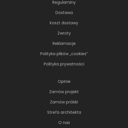
Regulaminy
66-metrowy apartament:
przystań dla nowoczesnej
Dostawa
nomadki
Koszt dostawy
Młoda, żyjąca dynamicznie inwestorka przez
Zwroty
lata kursowała między światowymi
metropoliami...
Reklamacje
Polityka plików „cookies”
Polityka prywatności
Opinie
Zamów projekt
Zamów próbki
Strefa architekta
O nas