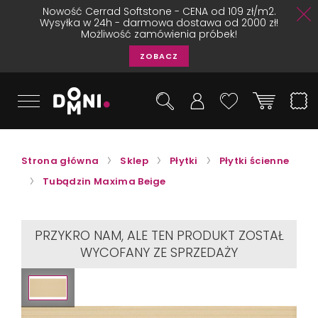
Nowość Cerrad Softstone - CENA od 109 zł/m2.
Wysyłka w 24h - darmowa dostawa od 2000 zł!
Możliwość zamówienia próbek!
ZOBACZ
Strona główna
Sklep
Płytki
Płytki ścienne
Tubądzin Maxima Beige
PRZYKRO NAM, ALE TEN PRODUKT ZOSTAŁ
WYCOFANY ZE SPRZEDAŻY