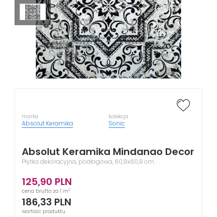
marka
kolekcja
Absolut Keramika
Sonic
Absolut Keramika Mindanao Decor
Płytka dekoracyjna, podłogowa, 60,8x60,8 cm
125,90
PLN
2
cena brutto za 1 m
186,33
PLN
wartość produktu