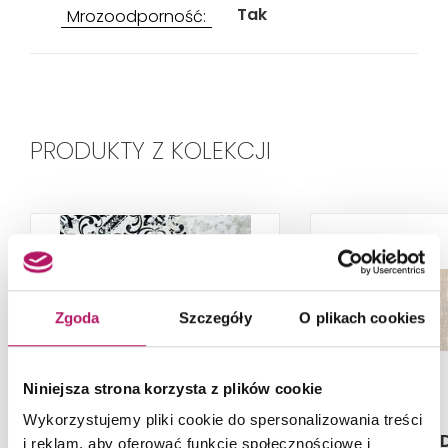
Tak
Mrozoodporność:
PRODUKTY Z KOLEKCJI
Zgoda
Szczegóły
O plikach cookies
Niniejsza strona korzysta z plików cookie
Wykorzystujemy pliki cookie do spersonalizowania treści
Absolut Keramika
Azario Sonic
i reklam, aby oferować funkcje społecznościowe i