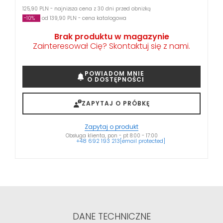
125,90 PLN - najniższa cena z 30 dni przed obniżką
-10%
od 139,90 PLN - cena katalogowa
Brak produktu w magazynie
Zainteresował Cię? Skontaktuj się z nami.
POWIADOM MNIE
O DOSTĘPNOŚCI
ZAPYTAJ O PRÓBKĘ
Zapytaj o produkt
Obsługa klienta, pon - pt 8:00 - 17:00
+48 692 193 213
[email protected]
DANE TECHNICZNE