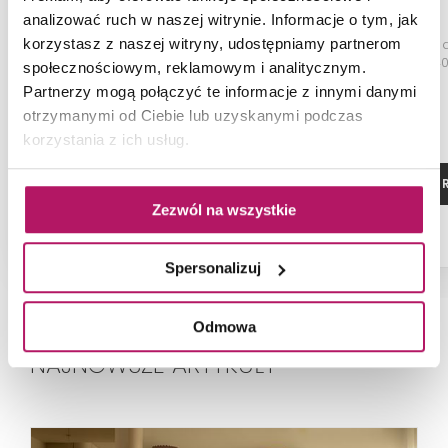
Mindanao Term 02
analizować ruch w naszej witrynie. Informacje o tym, jak
Płytka dekoracyjna, podłogowa,
Płytka ścienna
korzystasz z naszej witryny, udostępniamy partnerom
60x60 cm
struktura, 4
społecznościowym, reklamowym i analitycznym.
Partnerzy mogą połączyć te informacje z innymi danymi
otrzymanymi od Ciebie lub uzyskanymi podczas
korzystania z ich usług.
ZOBACZ PRODUKT
ZOBACZ P
Zezwól na wszystkie
Spersonalizuj
Odmowa
NAJNOWSZE ARTYKUŁY