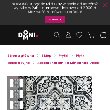
NOWOŚĆ! Tubądzin Mild Clay w cenie od 115 zł/m2,
wysyłka w 24h - darmowa dostawa od 2.000 zł!
Możliwość zamówienia próbek!
ZOBACZ
Strona główna
Sklep
Płytki
Płytki
dekoracyjne
Absolut Keramika Mindanao Decor