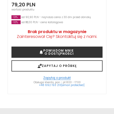
79,20
PLN
wartość produktu
-13%
od 90,90 PLN - najniższa cena z 30 dni przed obniżką
-10%
od 88,00 PLN - cena katalogowa
Brak produktu w magazynie
Zainteresował Cię? Skontaktuj się z nami.
POWIADOM MNIE
O DOSTĘPNOŚCI
ZAPYTAJ O PRÓBKĘ
Zapytaj o produkt
Obsługa klienta, pon - pt 8:00 - 17:00
+48 692 193 213
[email protected]