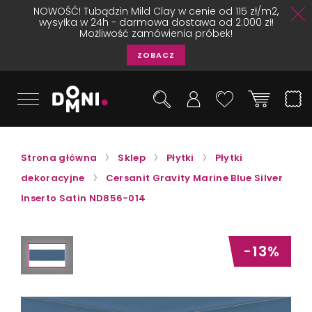
NOWOŚĆ! Tubądzin Mild Clay w cenie od 115 zł/m2,
wysyłka w 24h - darmowa dostawa od 2.000 zł!
Możliwość zamówienia próbek!
ZOBACZ
Strona główna
Sklep
Płytki
Płytki
dekoracyjne
Cersanit Gravity Marine Blue Silver
Inserto Satin ND856-014
-13%