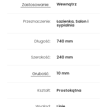
Wewnątrz
Zastosowanie:
Przeznaczenie:
Łazienka, Salon i
sypialnia
Długość:
740 mm
Szerokość:
240 mm
10 mm
Grubość:
Kształt:
Prostokątna
Wygląd:
Linie