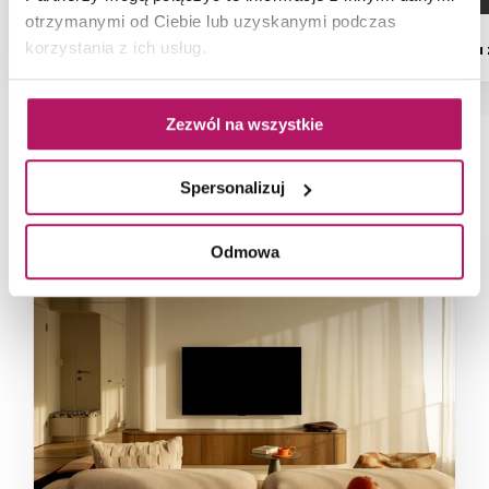
otrzymanymi od Ciebie lub uzyskanymi podczas
korzystania z ich usług.
Dostępność:
na zamówienie
Dostępność:
na
Zezwól na wszystkie
NAJNOWSZE ARTYKUŁY
Spersonalizuj
Odmowa