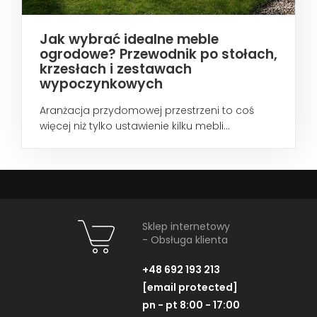
Jak wybrać idealne meble
ogrodowe? Przewodnik po stołach,
krzesłach i zestawach
wypoczynkowych
Aranżacja przydomowej przestrzeni to coś
więcej niż tylko ustawienie kilku mebli...
Sklep internetowy
- Obsługa klienta
+48 692 193 213
[email protected]
pn - pt 8:00 - 17:00