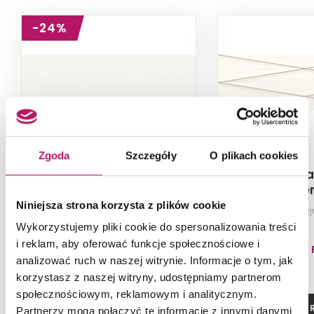
-24%
Zgoda
Szczegóły
O plikach cookies
Cersanit Ps700 Bianca
Cersanit Gra
Satin NT856-006-1
Silver Inse
ND856
Niniejsza strona korzysta z plików cookie
Płytka ścienna, 24x74 cm
Płytka dekoracy
Wykorzystujemy pliki cookie do spersonalizowania treści
i reklam, aby oferować funkcje społecznościowe i
97,70 PLN
99,80 
analizować ruch w naszej witrynie. Informacje o tym, jak
-24% od 129,30 PLN najniższa cena
korzystasz z naszej witryny, udostępniamy partnerom
społecznościowym, reklamowym i analitycznym.
ZOBACZ PRODUKT
ZOBACZ P
Partnerzy mogą połączyć te informacje z innymi danymi