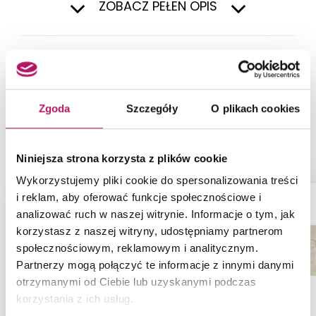
ZOBACZ PEŁEN OPIS
NASZE PROPOZYCJE ZAMIAST
Zgoda
Szczegóły
O plikach cookies
PRODUKTU CERSANIT PS500 WHITE
MATT W613-002-1
Niniejsza strona korzysta z plików cookie
Wykorzystujemy pliki cookie do spersonalizowania treści
ZAMÓW PRÓBKĘ
-13%
i reklam, aby oferować funkcje społecznościowe i
analizować ruch w naszej witrynie. Informacje o tym, jak
korzystasz z naszej witryny, udostępniamy partnerom
społecznościowym, reklamowym i analitycznym.
Partnerzy mogą połączyć te informacje z innymi danymi
otrzymanymi od Ciebie lub uzyskanymi podczas
korzystania z ich usług.