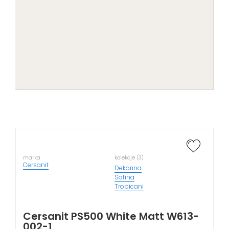
marka
kolekcje (3)
Cersanit
Dekorina
Safina
Tropicani
Cersanit PS500 White Matt W613-
002-1