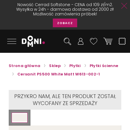
Nowość Cerrad Softstone - CENA od 109 zł/m2.
Wysyłka w 24h - darmowa dostawa od 2000 zł!
Możliwość zamówienia próbek!
ZOBACZ
Strona główna
Sklep
Płytki
Płytki ścienne
Cersanit PS500 White Matt W613-002-1
PRZYKRO NAM, ALE TEN PRODUKT ZOSTAŁ
WYCOFANY ZE SPRZEDAŻY