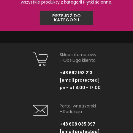
wszystkie produkty z kategorii Płytki ścienne.
PRZEJDŹ DO
KATEGORII
PRODUKTY Z KOLEKCJI
Sklep internetowy
- Obsługa klienta
+48 692 193 213
-3%
[email protected]
pn - pt 8:00 - 17:00
Portal wnętrzarski
- Redakcja
+48 608 035 397
[email protected]