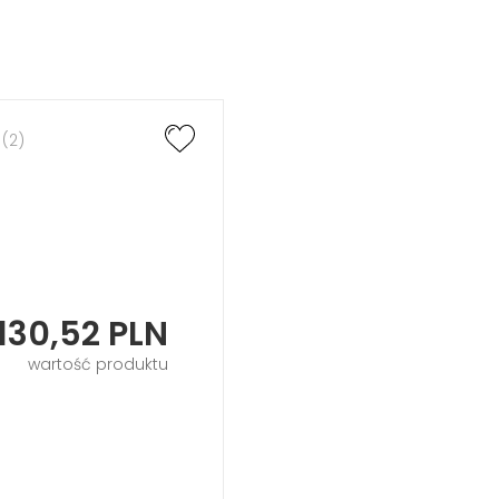
 (2)
Sandy Island
Arlequini
130,52
PLN
wartość produktu