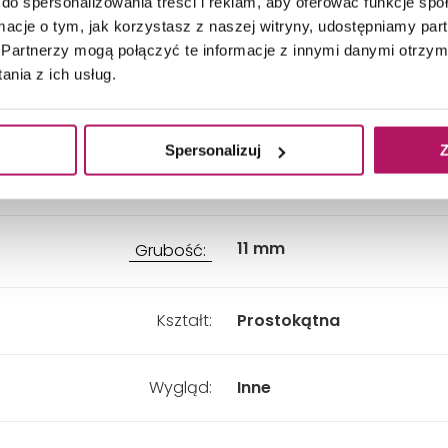
do spersonalizowania treści i reklam, aby oferować funkcje sp
ormacje o tym, jak korzystasz z naszej witryny, udostępniamy p
Przeznaczenie:
Łazienka, Hol i przedpokój
Salon i sypialnia
Partnerzy mogą połączyć te informacje z innymi danymi otrzym
nia z ich usług.
Długość:
890 mm
Spersonalizuj
Z
Szerokość:
290 mm
11 mm
Grubość:
Kształt:
Prostokątna
Wygląd:
Inne