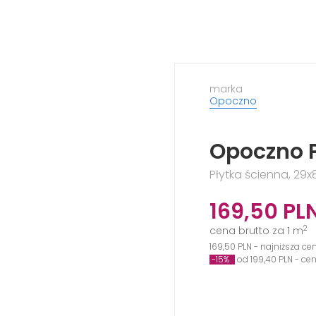
marka
Opoczno
Opoczno 
Płytka ścienna, 29
169,50
PL
2
cena brutto za 1 m
169,50 PLN - najniższa ce
-15%
od 199,40 PLN - ce