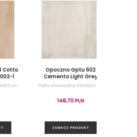
-2%
 Cotto
Opoczno Gptu 602
Opo
002-1
Cemento Light Grey
Lappato OP477-001-1
3x59,3 cm
Płytka uniwersalna, 59,3x59,3 cm
Pł
148,70 PLN
-2% od
KT
ZOBACZ PRODUKT