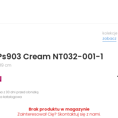
kolekcje
zobacz
Ps903 Cream NT032-001-1
x89 cm
N
na z 30 dni przed obniżką
na katalogowa
Brak produktu w magazynie
Zainteresował Cię? Skontaktuj się z nami.