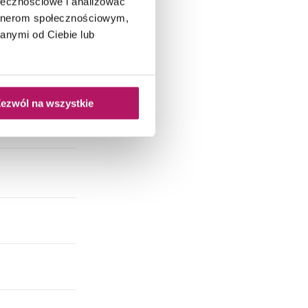
ołecznościowe i analizować
artnerom społecznościowym,
, Kuchnia,
anymi od Ciebie lub
ezwól na wszystkie