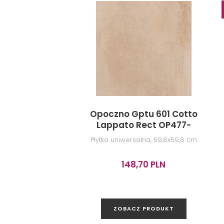
Opoczno Gptu 601 Cotto
Lappato Rect OP477-
002-1
Płytka uniwersalna, 59,8x59,8 cm
148,70 PLN
ZOBACZ PRODUKT