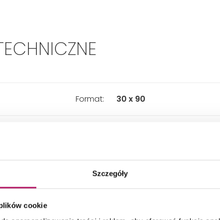
TECHNICZNE
Format:
30 x 90
Pierwszy
Gatunek:
Ilość sztuk w opakowaniu:
3
Szczegóły
Wewnątrz
Zastosowanie:
 plików cookie