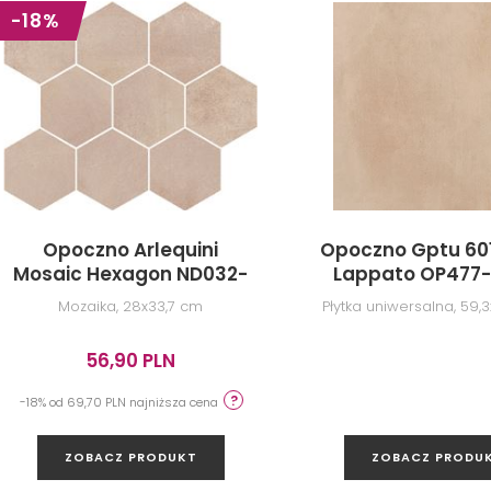
-18%
Opoczno Arlequini
Opoczno Gptu 601
Mosaic Hexagon ND032-
Lappato OP477-
009
Mozaika, 28x33,7 cm
Płytka uniwersalna, 59,
56,90 PLN
-18% od 69,70 PLN najniższa cena
ZOBACZ PRODUKT
ZOBACZ PRODU