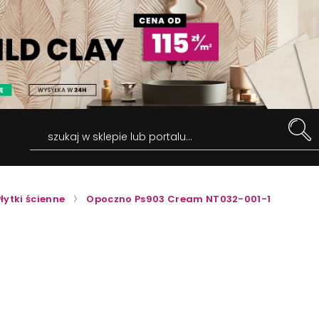
szukaj w sklepie lub portalu...
łytki ścienne
Opoczno Ps903 Cream NT032-001-1