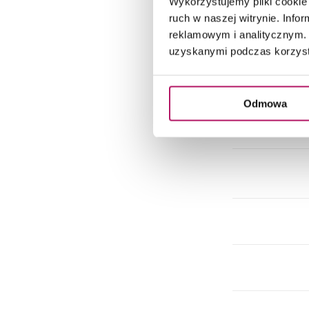
Wykorzystujemy pliki cookie 
ruch w naszej witrynie. Inf
reklamowym i analitycznym. 
uzyskanymi podczas korzysta
Odmowa