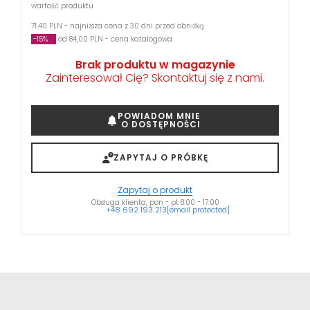
wartość produktu
71,40 PLN - najniższa cena z 30 dni przed obniżką
-15%
od 84,00 PLN - cena katalogowa
Brak produktu w magazynie
Zainteresował Cię? Skontaktuj się z nami.
POWIADOM MNIE
O DOSTĘPNOŚCI
ZAPYTAJ O PRÓBKĘ
Zapytaj o produkt
Obsługa klienta, pon - pt 8:00 - 17:00
+48 692 193 213
[email protected]