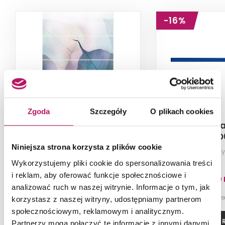
-16%
Zgoda
Szczegóły
O plikach cookies
Opoczno Vivid Colors
Opoczno Gla
Composition OD685-009
Border OD
Niniejsza strona korzysta z plików cookie
Dekoracja ścienna, 75x100 cm
Listwa dekoracy
Wykorzystujemy pliki cookie do spersonalizowania treści
i reklam, aby oferować funkcje społecznościowe i
47,60 
analizować ruch w naszej witrynie. Informacje o tym, jak
-16% od 56,40 PLN n
korzystasz z naszej witryny, udostępniamy partnerom
społecznościowym, reklamowym i analitycznym.
ZOBACZ PRODUKT
ZOBACZ P
Partnerzy mogą połączyć te informacje z innymi danymi