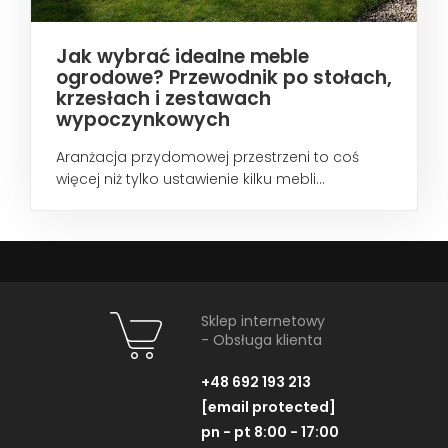
Jak wybrać idealne meble
ogrodowe? Przewodnik po stołach,
krzesłach i zestawach
wypoczynkowych
Aranżacja przydomowej przestrzeni to coś
więcej niż tylko ustawienie kilku mebli...
Sklep internetowy
- Obsługa klienta
+48 692 193 213
[email protected]
pn - pt 8:00 - 17:00