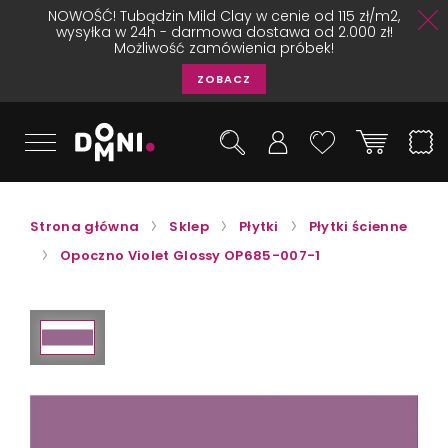
NOWOŚĆ! Tubądzin Mild Clay w cenie od 115 zł/m2,
wysyłka w 24h - darmowa dostawa od 2.000 zł!
Możliwość zamówienia próbek!
ZOBACZ
Strona główna
Sklep
Płytki
Płytki ścienne
Opoczno Violet Glossy OP685-007-1