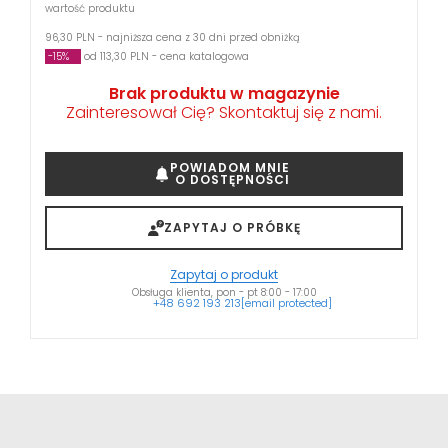
wartość produktu
96,30 PLN - najniższa cena z 30 dni przed obniżką
-15%
od 113,30 PLN - cena katalogowa
Brak produktu w magazynie
Zainteresował Cię? Skontaktuj się z nami.
POWIADOM MNIE
O DOSTĘPNOŚCI
ZAPYTAJ O PRÓBKĘ
Zapytaj o produkt
Obsługa klienta, pon - pt 8:00 - 17:00
+48 692 193 213
[email protected]