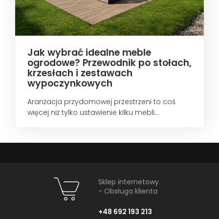
Jak wybrać idealne meble
ogrodowe? Przewodnik po stołach,
krzesłach i zestawach
wypoczynkowych
Aranżacja przydomowej przestrzeni to coś
więcej niż tylko ustawienie kilku mebli...
Sklep internetowy
- Obsługa klienta
+48 692 193 213