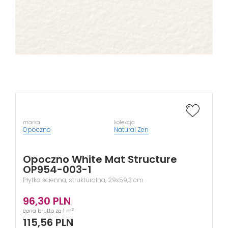
marka
kolekcja
Opoczno
Natural Zen
Opoczno White Mat Structure
OP954-003-1
Płytka ścienna, strukturalna, 29x59,3 cm
96,30
PLN
2
cena brutto za 1 m
115,56
PLN