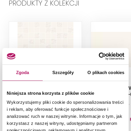
PRODUKTY Z KOLEKCJI
Zgoda
Szczegóły
O plikach cookies
Opoczno Natural Zen
Opoczno W
Niniejsza strona korzysta z plików cookie
Mosaic Mix OD954-005
OP954-
Wykorzystujemy pliki cookie do spersonalizowania treści
Mozaika ścienna, 29x29 cm
Płytka ścienna
i reklam, aby oferować funkcje społecznościowe i
analizować ruch w naszej witrynie. Informacje o tym, jak
35,00 PLN
87,50 
korzystasz z naszej witryny, udostępniamy partnerom
społecznościowym, reklamowym i analitycznym.