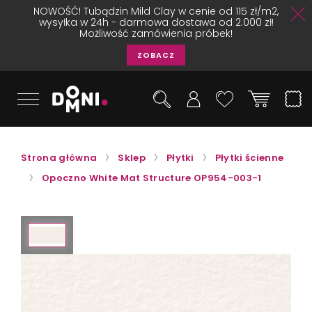
NOWOŚĆ! Tubądzin Mild Clay w cenie od 115 zł/m2,
wysyłka w 24h - darmowa dostawa od 2.000 zł!
Możliwość zamówienia próbek!
ZOBACZ
Strona główna
Sklep
Płytki
Płytki ścienne
Opoczno White Mat Structure OP954-003-1