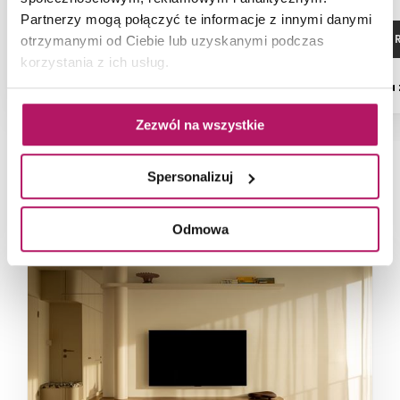
Partnerzy mogą połączyć te informacje z innymi danymi
ZOBACZ PRODUKT
ZOBACZ P
otrzymanymi od Ciebie lub uzyskanymi podczas
korzystania z ich usług.
Dostępność:
na zamówienie
Dostępność:
na
Zezwól na wszystkie
Spersonalizuj
NAJNOWSZE ARTYKUŁY
Odmowa