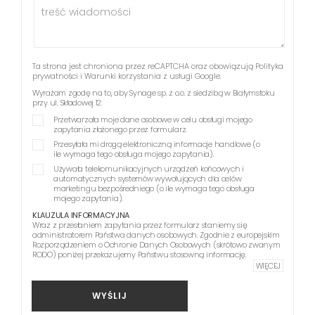
Ta strona jest chroniona przez reCAPTCHA oraz obowiązują
Polityka
prywatności
i
Warunki korzystania z usługi
Google.
Wyrażam zgodę na to, aby Synage sp. z o.o. z siedzibą w Białymstoku
przy ul. Składowej 12:
Przetwarzała moje dane osobowe w celu obsługi mojego
zapytania złożonego przez formularz.
Przesyłała mi drogą elektroniczną informacje handlowe (o
ile wymaga tego obsługa mojego zapytania).
Używała telekomunikacyjnych urządzeń końcowych i
automatycznych systemów wywołujących dla celów
marketingu bezpośredniego (o ile wymaga tego obsługa
mojego zapytania).
KLAUZULA INFORMACYJNA
Wraz z przesłaniem zapytania przez formularz staniemy się
administratorem Państwa danych osobowych. Zgodnie z europejskim
Rozporządzeniem o Ochronie Danych Osobowych (skrótowo zwanym
RODO) poniżej przekazujemy Państwu stosowną informację.
WIĘCEJ
WYŚLIJ