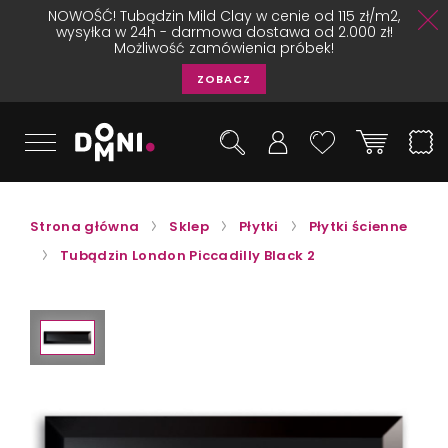
NOWOŚĆ! Tubądzin Mild Clay w cenie od 115 zł/m2,
wysyłka w 24h - darmowa dostawa od 2.000 zł!
Możliwość zamówienia próbek!
ZOBACZ
Strona główna
Sklep
Płytki
Płytki ścienne
Tubądzin London Piccadilly Black 2