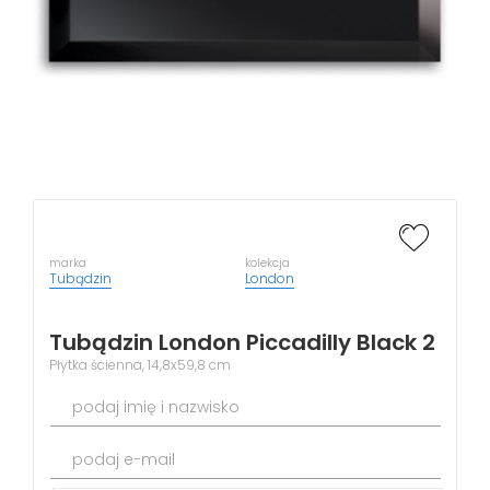
marka
kolekcja
Tubądzin
London
Tubądzin London Piccadilly Black 2
Płytka ścienna, 14,8x59,8 cm
podaj imię i nazwisko
podaj e-mail