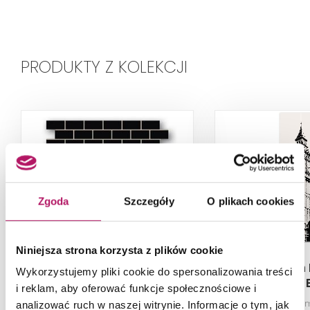
PRODUKTY Z KOLEKCJI
Zgoda
Szczegóły
O plikach cookies
Niniejsza strona korzysta z plików cookie
Tubądzin London Hyde
Tubądzin
Wykorzystujemy pliki cookie do spersonalizowania treści
Park 1
Piccadilly 
i reklam, aby oferować funkcje społecznościowe i
Mozaika, 29,8x29,8 cm
Obraz ceram
analizować ruch w naszej witrynie. Informacje o tym, jak