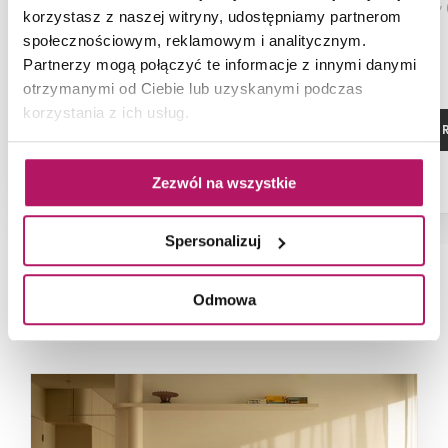
elementowy (
korzystasz z naszej witryny, udostępniamy partnerom
59,8x179
społecznościowym, reklamowym i analitycznym.
Partnerzy mogą połączyć te informacje z innymi danymi
otrzymanymi od Ciebie lub uzyskanymi podczas
korzystania z ich usług.
ZOBACZ PRODUKT
ZOBACZ P
Zezwól na wszystkie
Spersonalizuj
Odmowa
NAJNOWSZE ARTYKUŁY