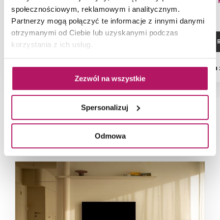
119,90 PLN
78,80 
społecznościowym, reklamowym i analitycznym.
-1% od 121,50 PLN najniższa cena
Partnerzy mogą połączyć te informacje z innymi danymi
otrzymanymi od Ciebie lub uzyskanymi podczas
ZOBACZ PRODUKT
ZOBACZ P
korzystania z ich usług.
Dostępność:
na zamówienie
Dostępność:
na
Zezwól na wszystkie
Spersonalizuj
NAJNOWSZE ARTYKUŁY
Odmowa