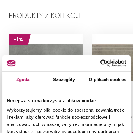
PRODUKTY Z KOLEKCJI
-1%
Zgoda
Szczegóły
O plikach cookies
Cerrad Lukka Grafit
Cerrad Lukka
Niniejsza strona korzysta z plików cookie
22196
Wykorzystujemy pliki cookie do spersonalizowania treści
Płytka uniwersalna, 39,7x79,7 cm
Płytka stopnicowa
i reklam, aby oferować funkcje społecznościowe i
analizować ruch w naszej witrynie. Informacje o tym, jak
korzystasz z naszej witryny, udostępniamy partnerom