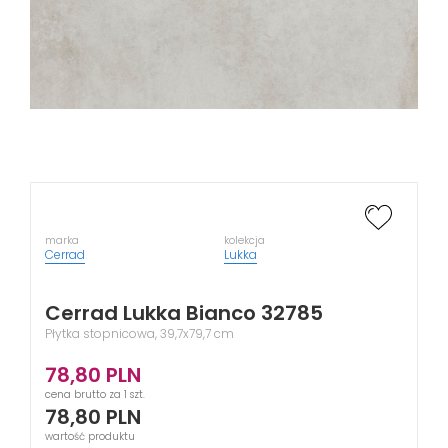
marka
kolekcja
Cerrad
Lukka
Cerrad Lukka Bianco 32785
Płytka stopnicowa, 39,7x79,7 cm
78,80
PLN
cena brutto za 1 szt.
78,80
PLN
wartość produktu