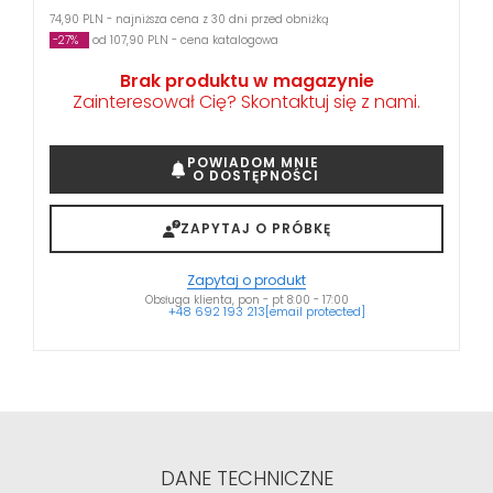
74,90 PLN - najniższa cena z 30 dni przed obniżką
-27%
od 107,90 PLN - cena katalogowa
Brak produktu w magazynie
Zainteresował Cię? Skontaktuj się z nami.
POWIADOM MNIE
O DOSTĘPNOŚCI
ZAPYTAJ O PRÓBKĘ
Zapytaj o produkt
Obsługa klienta, pon - pt 8:00 - 17:00
+48 692 193 213
[email protected]
DANE TECHNICZNE