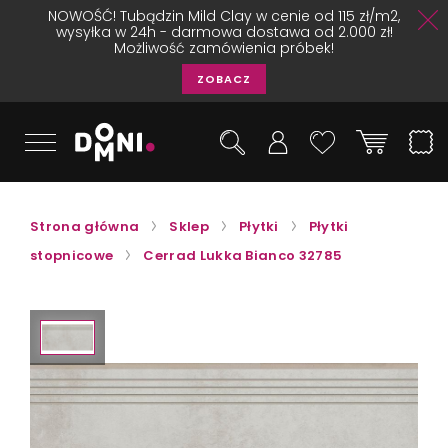
NOWOŚĆ! Tubądzin Mild Clay w cenie od 115 zł/m2,
wysyłka w 24h - darmowa dostawa od 2.000 zł!
Możliwość zamówienia próbek!
ZOBACZ
Strona główna
Sklep
Płytki
Płytki
stopnicowe
Cerrad Lukka Bianco 32785