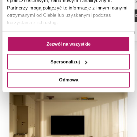
społecznościowym, reklamowym i analitycznym.
-5% od 210,50 PLN n
Partnerzy mogą połączyć te informacje z innymi danymi
otrzymanymi od Ciebie lub uzyskanymi podczas
ZOBACZ PRODUKT
ZOBACZ P
korzystania z ich usług.
Dostępność:
na
Zezwól na wszystkie
Spersonalizuj
NAJNOWSZE ARTYKUŁY
Odmowa