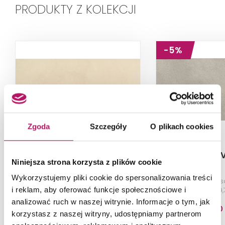
PRODUKTY Z KOLEKCJI
-5%
Zgoda
Szczegóły
O plikach cookies
Nowa Gala Vario VR 02
Nowa Gala V
Niniejsza strona korzysta z plików cookie
Wykorzystujemy pliki cookie do spersonalizowania treści
Płytka uniwersalna, natura,
Płytka uniwersa
59,7x119,7 cm
29,7x59
i reklam, aby oferować funkcje społecznościowe i
analizować ruch w naszej witrynie. Informacje o tym, jak
199,70
korzystasz z naszej witryny, udostępniamy partnerom