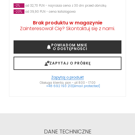
-2%
od 32,70 PLN - najniższa cena z 30 dni przed obniżką
-20%
od 39,90 PLN - cena katalogowa
Brak produktu w magazynie
Zainteresował Cię? Skontaktuj się z nami.
POWIADOM MNIE
O DOSTĘPNOŚCI
ZAPYTAJ O PRÓBKĘ
Zapytaj o produkt
Obsługa klienta, pon - pt 8:00 - 17:00
+48 692 193 213
[email protected]
DANE TECHNICZNE