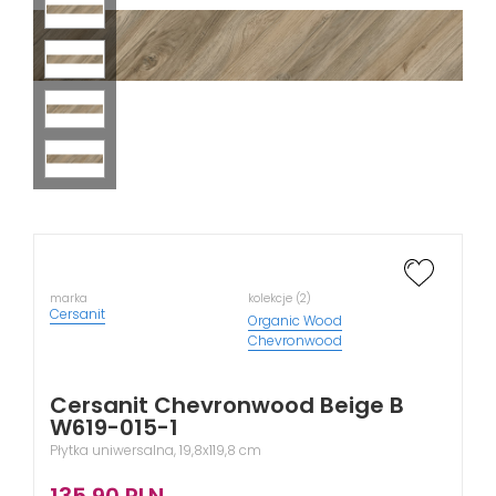
marka
kolekcje (2)
Cersanit
Organic Wood
Chevronwood
Cersanit Chevronwood Beige B
W619-015-1
Płytka uniwersalna, 19,8x119,8 cm