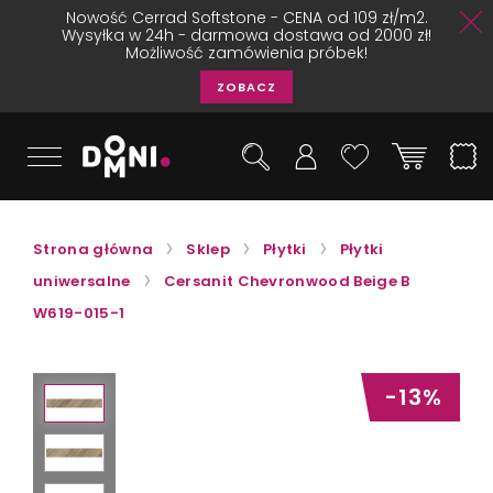
Nowość Cerrad Softstone - CENA od 109 zł/m2.
Wysyłka w 24h - darmowa dostawa od 2000 zł!
Możliwość zamówienia próbek!
ZOBACZ
Strona główna
Sklep
Płytki
Płytki
uniwersalne
Cersanit Chevronwood Beige B
W619-015-1
-13%