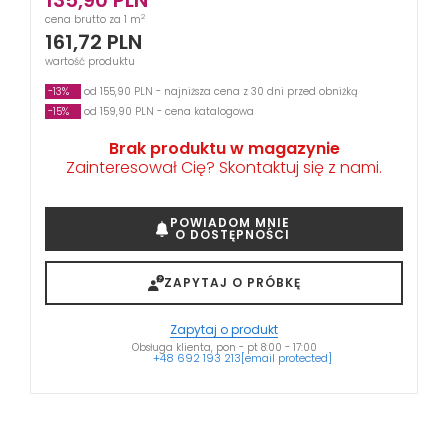
135,90
PLN
2
cena brutto za 1 m
161,72
PLN
wartość produktu
-13%
od 155,90 PLN - najniższa cena z 30 dni przed obniżką
-15%
od 159,90 PLN - cena katalogowa
Brak produktu w magazynie
Zainteresował Cię? Skontaktuj się z nami.
POWIADOM MNIE
O DOSTĘPNOŚCI
ZAPYTAJ O PRÓBKĘ
Zapytaj o produkt
Obsługa klienta, pon - pt 8:00 - 17:00
+48 692 193 213
[email protected]