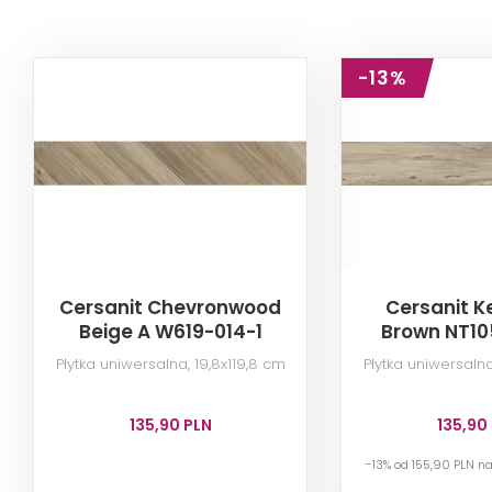
-13%
Cersanit Chevronwood
Cersanit 
Beige A W619-014-1
Brown NT10
Płytka uniwersalna, 19,8x119,8 cm
Płytka uniwersalna
135,90 PLN
135,90
-13% od 155,90 PLN n