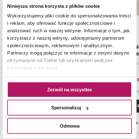
Niniejsza strona korzysta z plików cookie
Wykorzystujemy pliki cookie do spersonalizowania treści
i reklam, aby oferować funkcje społecznościowe i
analizować ruch w naszej witrynie. Informacje o tym, jak
korzystasz z naszej witryny, udostępniamy partnerom
społecznościowym, reklamowym i analitycznym.
Opoczno Royal Black
Opoczno N
Polished OP537-001-1
White Steptr
Partnerzy mogą połączyć te informacje z innymi danymi
06
otrzymanymi od Ciebie lub uzyskanymi podczas
Płytka uniwersalna, 59,8x119,8 cm
Płytka stopnicowa
korzystania z ich usług.
229,50 PLN
99,10 
Zezwól na wszystkie
-7% od 106,50 PLN n
ZOBACZ PRODUKT
ZOBACZ P
Spersonalizuj
Dostępność:
na zamówienie
Dostępność:
na
Odmowa