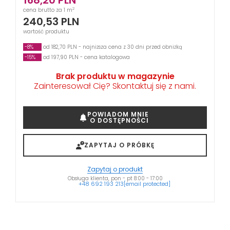
168,20
PLN
2
cena brutto za 1 m
240,53
PLN
wartość produktu
-8%
od 182,70 PLN - najniższa cena z 30 dni przed obniżką
-15%
od 197,90 PLN - cena katalogowa
Brak produktu w magazynie
Zainteresował Cię? Skontaktuj się z nami.
POWIADOM MNIE
O DOSTĘPNOŚCI
ZAPYTAJ O PRÓBKĘ
Zapytaj o produkt
Obsługa klienta, pon - pt 8:00 - 17:00
+48 692 193 213
[email protected]