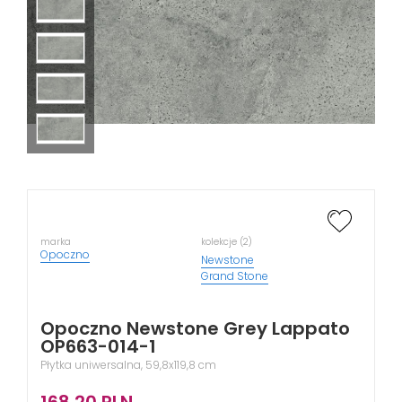
marka
kolekcje (2)
Opoczno
Newstone
Grand Stone
Opoczno Newstone Grey Lappato
OP663-014-1
Płytka uniwersalna, 59,8x119,8 cm