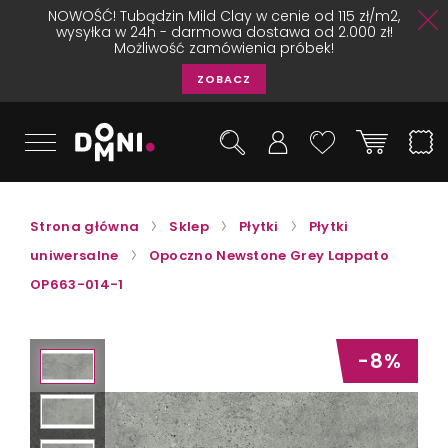
NOWOŚĆ! Tubądzin Mild Clay w cenie od 115 zł/m2,
wysyłka w 24h - darmowa dostawa od 2.000 zł!
Możliwość zamówienia próbek!
ZOBACZ
Strona główna
Sklep
Płytki
Płytki
uniwersalne
Opoczno Newstone Grey Lappato
OP663-014-1
-8%