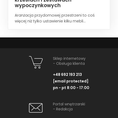
wypoczynkowych
Aranżacja przydomowej przestrzeni to coś
więcej niż tylko ustawienie kilku mebli...
Sklep internetowy
- Obsługa klienta
+48 692 193 213
[email protected]
pn - pt 8:00 - 17:00
Portal wnętrzarski
- Redakcja