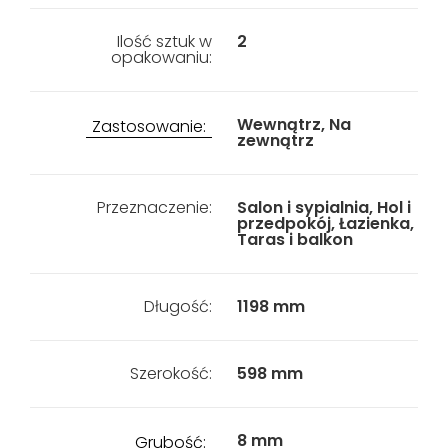
Ilość sztuk w
2
opakowaniu:
Wewnątrz, Na
Zastosowanie:
zewnątrz
Przeznaczenie:
Salon i sypialnia, Hol i
przedpokój, Łazienka,
Taras i balkon
Długość:
1198 mm
Szerokość:
598 mm
8 mm
Grubość: