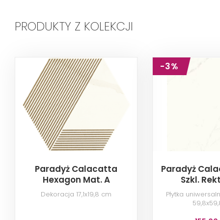
PRODUKTY Z KOLEKCJI
-3%
Paradyż Calacatta
Paradyż Cala
Hexagon Mat. A
Szkl. Rekt
Dekoracja 17,1x19,8 cm
Płytka uniwersaln
59,8x59