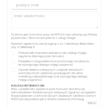
podaj e-mail
Ta strona jest chroniona przez reCAPTCHA oraz obowiązują
Polityka
prywatności
i
Warunki korzystania z usługi
Google.
Wyrażam zgodę na to, aby Synage sp. z o.o. z siedzibą w Białymstoku
przy ul. Składowej 12:
Przetwarzała moje dane osobowe w celu obsługi mojego
zapytania złożonego przez formularz.
Przesyłała mi drogą elektroniczną informacje handlowe (o
ile wymaga tego obsługa mojego zapytania).
Używała telekomunikacyjnych urządzeń końcowych i
automatycznych systemów wywołujących dla celów
marketingu bezpośredniego (o ile wymaga tego obsługa
mojego zapytania).
KLAUZULA INFORMACYJNA
Wraz z przesłaniem zapytania przez formularz staniemy się
administratorem Państwa danych osobowych. Zgodnie z europejskim
Rozporządzeniem o Ochronie Danych Osobowych (skrótowo zwanym
RODO) poniżej przekazujemy Państwu stosowną informację.
WIĘCEJ