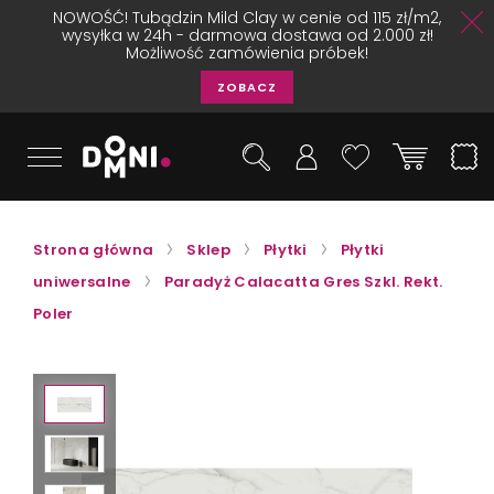
NOWOŚĆ! Tubądzin Mild Clay w cenie od 115 zł/m2,
wysyłka w 24h - darmowa dostawa od 2.000 zł!
Możliwość zamówienia próbek!
ZOBACZ
Strona główna
Sklep
Płytki
Płytki
uniwersalne
Paradyż Calacatta Gres Szkl. Rekt.
Poler