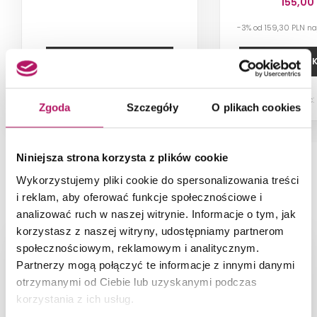
155,00
-3% od 159,30 PLN n
ZOBACZ PRODUKT
DODAJ DO 
Dostępność:
Zgoda
Szczegóły
O plikach cookies
Niniejsza strona korzysta z plików cookie
Wykorzystujemy pliki cookie do spersonalizowania treści
PRODUKT NA ZDJĘCIACH
i reklam, aby oferować funkcje społecznościowe i
analizować ruch w naszej witrynie. Informacje o tym, jak
korzystasz z naszej witryny, udostępniamy partnerom
społecznościowym, reklamowym i analitycznym.
Partnerzy mogą połączyć te informacje z innymi danymi
otrzymanymi od Ciebie lub uzyskanymi podczas
korzystania z ich usług.