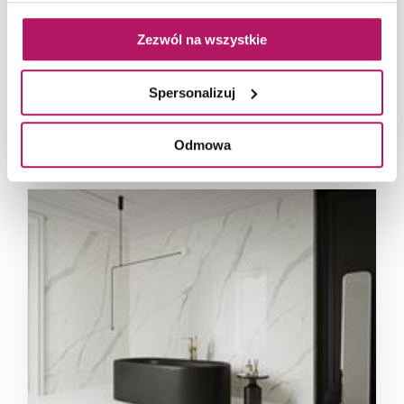
Zezwól na wszystkie
Spersonalizuj
Ściana w łazience w polerownej płytce Paradyż
Calacatta
Odmowa