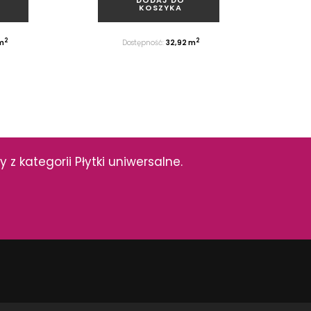
KOSZYKA
2
2
m
Dostępność:
32,92 m
 kategorii Płytki uniwersalne.