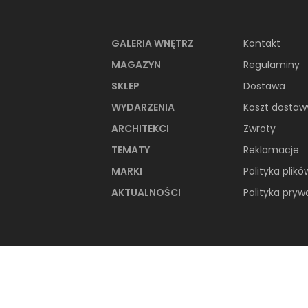
PRODUKTY Z KOL
GALERIA WNĘTRZ
Kontakt
MAGAZYN
Regulaminy
SKLEP
Dostawa
WYDARZENIA
Koszt dostaw
ARCHITEKCI
Zwroty
TEMATY
Reklamacje
MARKI
Polityka plikó
AKTUALNOŚCI
Polityka pryw
Paradyż Trakt Grys Gres
Szkl. Rekt. Półpoler
Płytka ścienno-podłogowa,
59,8x59,8 cm