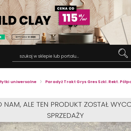
szukaj w sklepie lub portalu...
Płytki uniwersalne
Paradyż Trakt Grys Gres Szkl. Rekt. Półp
O NAM, ALE TEN PRODUKT ZOSTAŁ WYCO
SPRZEDAŻY