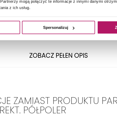
TECHNICZNE
Partnerzy mogą połączyć te informacje z innymi danymi otrzym
nia z ich usług.
Spersonalizuj
Z
Format:
75 x 75
Pierwszy
Gatunek:
ZOBACZ PEŁEN OPIS
JE ZAMIAST PRODUKTU PA
 REKT. PÓŁPOLER