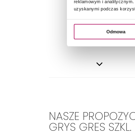
DANE 
reklamowym i analitycznym. 
uzyskanymi podczas korzysta
Odmowa
NASZE PROPOZYC
GRYS GRES SZKL.