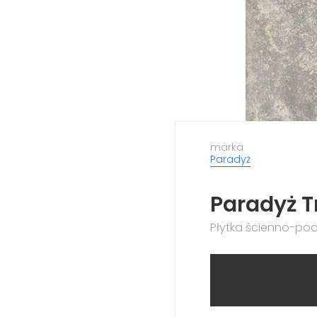
marka
Paradyż
Paradyż Tr
Płytka ścienno-po