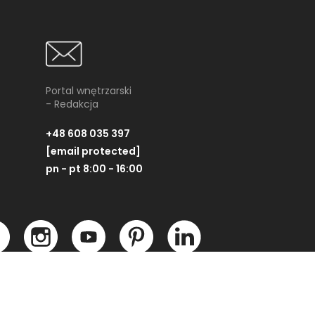
Portal wnętrzarski
- Redakcja
+48 608 035 397
[email protected]
pn - pt 8:00 - 16:00
tracite
Paradyż Trakt Beige
Para
sta
Cokół Mat
Partner technologiczny:
at
8x59,8 cm
Płytka cokołowa, 7,2x59,8 cm
Pły