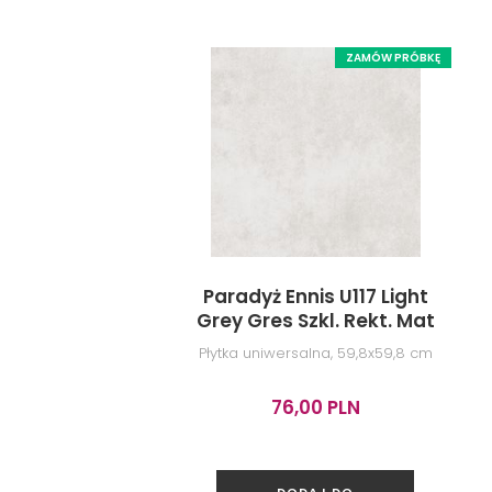
ZAMÓW PRÓBKĘ
Paradyż Ennis U117 Light
Grey Gres Szkl. Rekt. Mat
Płytka uniwersalna, 59,8x59,8 cm
76,00 PLN
DODAJ DO