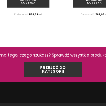
KOSZYKA
KOSZYKA
2
Dostępność:
558,72 m
Dostępność:
769,08 
ma tego, czego szukasz? Sprawdź wszystkie produkty z
PRZEJDŹ DO
KATEGORII