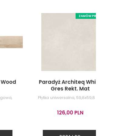
ZAMÓW PRÓBKĘ
n Wood
Paradyż Architeq White
Vij
Gres Rekt. Mat
Gres
ogowa,
Płytka uniwersalna, 59,8x59,8 cm
Płytka
126,00 PLN
DODAJ DO