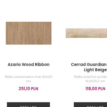
Azario Wood Ribbon
Cerrad Guardia
Light Beige
Płytka uniwersalna mat, 60x120
Płytka ścienno-podł
cm
19,3x120,2 cm
251,10 PLN
118,00 PLN
DODAJ DO
DODAJ DO