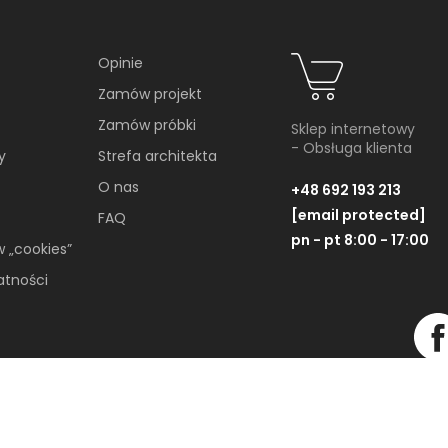
EKCJI
Opinie
Zamów projekt
Zamów próbki
Sklep internetowy
- Obsługa klienta
y
Strefa architekta
O nas
+48 692 193 213
[email protected]
FAQ
pn - pt 8:00 - 17:00
w „cookies”
atności
Paradyż Trakt Antracite
Paradyż Trakt An
Listwa Mix Paski
Stopnica Pro
Wszelkie Prawa Zastrzeżone © 2019-2026
Nacinana M
Listwa, 14,3x71 cm
Płytka stopnicowa, 29,