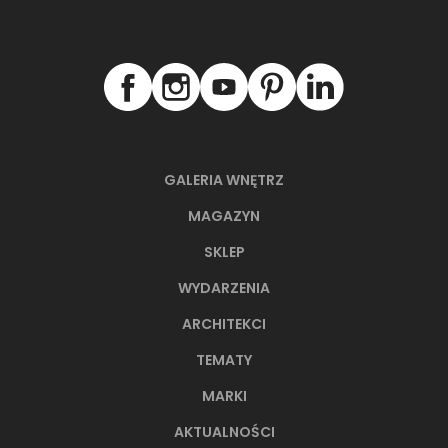
Płytka ścienno-podłogowa,
Płytka cokołowa
59,8x59,8 cm
ZOBACZ PRODUKT
ZOBACZ P
GALERIA WNĘTRZ
MAGAZYN
SKLEP
WYDARZENIA
ARCHITEKCI
NAJNOWSZE ARTYKUŁY
TEMATY
MARKI
AKTUALNOŚCI