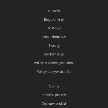
Kontakt
Regulaminy
Dostawa
Koszt dostawy
Zwroty
Reklamacje
66-metrowy apartament:
przystań dla nowoczesnej
Polityka plików „cookies”
nomadki
Polityka prywatności
Młoda, żyjąca dynamicznie inwestorka przez
lata kursowała między światowymi
Opinie
metropoliami...
Zamów projekt
Zamów próbki