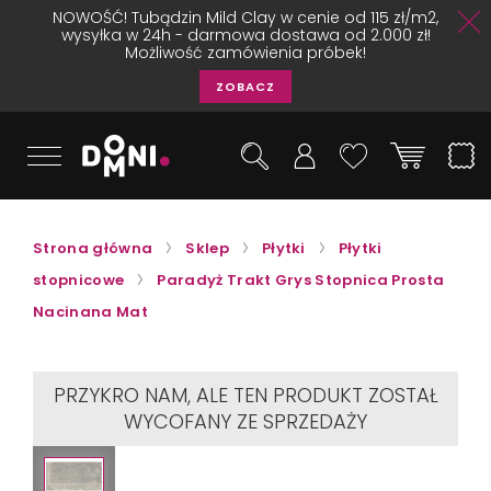
NOWOŚĆ! Tubądzin Mild Clay w cenie od 115 zł/m2,
wysyłka w 24h - darmowa dostawa od 2.000 zł!
Możliwość zamówienia próbek!
ZOBACZ
Strona główna
Sklep
Płytki
Płytki
stopnicowe
Paradyż Trakt Grys Stopnica Prosta
Nacinana Mat
PRZYKRO NAM, ALE TEN PRODUKT ZOSTAŁ
WYCOFANY ZE SPRZEDAŻY