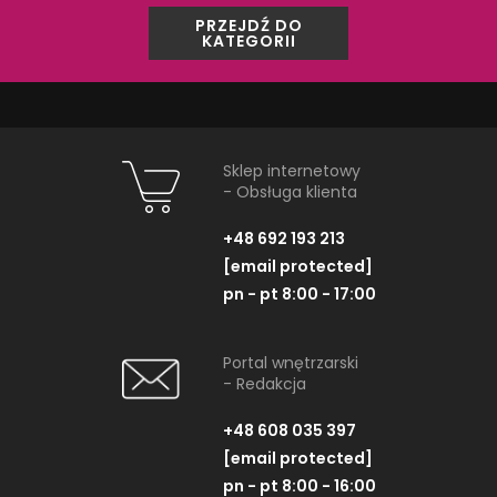
PRZEJDŹ DO
KATEGORII
PRODUKTY Z KOLEKCJI
Sklep internetowy
- Obsługa klienta
+48 692 193 213
[email protected]
pn - pt 8:00 - 17:00
Portal wnętrzarski
- Redakcja
+48 608 035 397
Paradyż Trakt Umbra
Paradyż Tr
[email protected]
Gres Szkl. Rekt. Mat
Cokół Pó
pn - pt 8:00 - 16:00