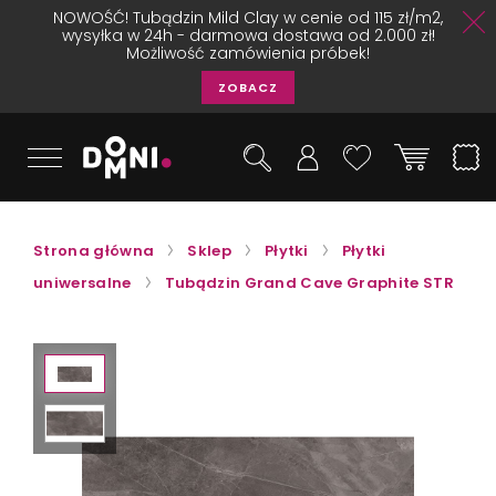
NOWOŚĆ! Tubądzin Mild Clay w cenie od 115 zł/m2,
wysyłka w 24h - darmowa dostawa od 2.000 zł!
Możliwość zamówienia próbek!
ZOBACZ
Strona główna
Sklep
Płytki
Płytki
uniwersalne
Tubądzin Grand Cave Graphite STR