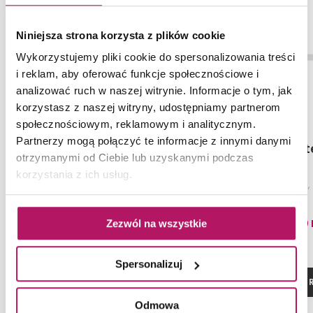
-3%
Niniejsza strona korzysta z plików cookie
Wykorzystujemy pliki cookie do spersonalizowania treści
i reklam, aby oferować funkcje społecznościowe i
analizować ruch w naszej witrynie. Informacje o tym, jak
korzystasz z naszej witryny, udostępniamy partnerom
społecznościowym, reklamowym i analitycznym.
Partnerzy mogą połączyć te informacje z innymi danymi
Tubądzin Grand Cave
Tubądzin St
otrzymanymi od Ciebie lub uzyskanymi podczas
White STR
korzystania z ich usług.
Płytka uniwersalna (gr. 8 mm),
Listwa ścienna, 
59,8x119,8 cm
143,00 PLN
115,70
Zezwól na wszystkie
-3% od 147,10 PLN najniższa cena
Spersonalizuj
DODAJ DO KOSZYKA
ZOBACZ P
Odmowa