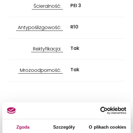
PEI 3
Ścieralność:
R10
Antypoślizgowość:
Tak
Rektyfikacja:
Tak
Mrozoodporność:
PRODUKTY Z KOLEKCJI
Zgoda
Szczegóły
O plikach cookies
ZAMÓW PRÓBKĘ