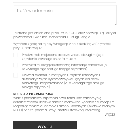
Ta strona jest chroniona przez reCAPTCHA oraz obowiązują
Polityka
prywatności
i
Warunki korzystania z usługi
Google.
Wyrażam zgodę na to, aby Synage sp. z o.o. z siedzibą w Białymstoku
przy ul. Składowej 12:
Przetwarzała moje dane osobowe w celu obsługi mojego
zapytania złożonego przez formularz.
Przesyłała mi drogą elektroniczną informacje handlowe (o
ile wymaga tego obsługa mojego zapytania).
Używała telekomunikacyjnych urządzeń końcowych i
automatycznych systemów wywołujących dla celów
marketingu bezpośredniego (o ile wymaga tego obsługa
mojego zapytania).
KLAUZULA INFORMACYJNA
Wraz z przesłaniem zapytania przez formularz staniemy się
administratorem Państwa danych osobowych. Zgodnie z europejskim
Rozporządzeniem o Ochronie Danych Osobowych (skrótowo zwanym
RODO) poniżej przekazujemy Państwu stosowną informację.
WIĘCEJ
WYŚLIJ