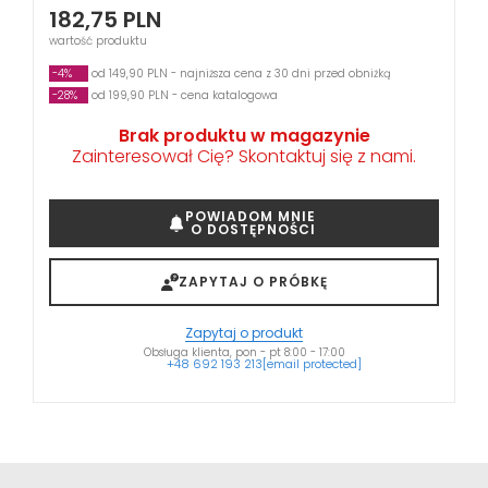
182,75
PLN
wartość produktu
-4%
od 149,90 PLN - najniższa cena z 30 dni przed obniżką
-28%
od 199,90 PLN - cena katalogowa
Brak produktu w magazynie
Zainteresował Cię? Skontaktuj się z nami.
POWIADOM MNIE
O DOSTĘPNOŚCI
ZAPYTAJ O PRÓBKĘ
Zapytaj o produkt
Obsługa klienta, pon - pt 8:00 - 17:00
+48 692 193 213
[email protected]