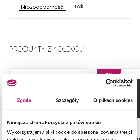
Tak
Mrozoodporność:
PRODUKTY Z KOLEKCJI
-4%
Zgoda
Szczegóły
O plikach cookies
Niniejsza strona korzysta z plików cookie
Wykorzystujemy pliki cookie do spersonalizowania treści
Tubądzin Industrio Dust
Tubądzin I
i reklam, aby oferować funkcje społecznościowe i