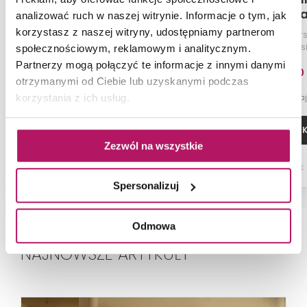
Mat
Anthra
analizować ruch w naszej witrynie. Informacje o tym, jak
korzystasz z naszej witryny, udostępniamy partnerom
Płytka stopnicowa (gr. 8 mm),
Płytka uniwer
29,6x59,8 cm
barwiony w masi
społecznościowym, reklamowym i analitycznym.
59,8x119
Partnerzy mogą połączyć te informacje z innymi danymi
49,40 PLN
154,70
otrzymanymi od Ciebie lub uzyskanymi podczas
-4% od 161,20 PLN n
korzystania z ich usług.
ZOBACZ PRODUKT
DODAJ DO 
Zezwól na wszystkie
Dostępność:
na zamówienie
Dostępność:
Spersonalizuj
Odmowa
NAJNOWSZE ARTYKUŁY