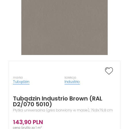
marka
kolekcja
Tubądzin
Industrio
Tubądzin Industrio Brown (RAL
D2/070 5010)
Płytka uniwersalna (gres barwiony w masie), 79,8x79,8 cm
143,90
PLN
2
cena brutto za 1 m