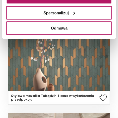
Beżowa struktura i kamień Tubądzin Tissue
Spersonalizuj
Odmowa
Stylowa mozaika Tubądzin Tissue w wykończeniu
przedpokoju