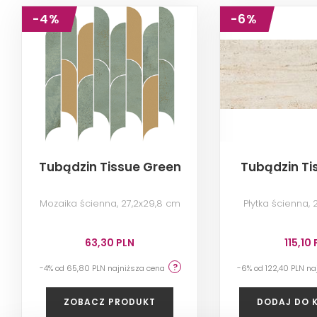
-4%
-6%
Tubądzin Tissue Green
Tubądzin Ti
Mozaika ścienna, 27,2x29,8 cm
Płytka ścienna,
63,30 PLN
115,10
-4% od 65,80 PLN najniższa cena
-6% od 122,40 PLN n
ZOBACZ PRODUKT
DODAJ DO 