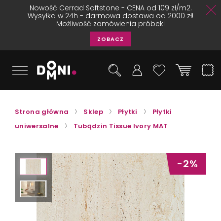
Nowość Cerrad Softstone - CENA od 109 zł/m2.
Wysyłka w 24h - darmowa dostawa od 2000 zł!
Możliwość zamówienia próbek!
ZOBACZ
Strona główna
Sklep
Płytki
Płytki
uniwersalne
Tubądzin Tissue Ivory MAT
-2%