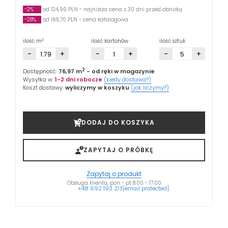
-2%
od 124,90 PLN - najniższa cena z 30 dni przed obniżką
-28%
od 169,70 PLN - cena katalogowa
2
ilość m
ilość kartonów
ilość sztuk
-
+
-
+
-
+
2
Dostępność:
76,97 m
- od ręki w magazynie
Wysyłka w:
1-2 dni robocze
(kiedy dostawa?)
Koszt dostawy:
wyliczymy w koszyku
(jak liczymy?)
DODAJ DO KOSZYKA
ZAPYTAJ O PRÓBKĘ
Zapytaj o produkt
Obsługa klienta, pon - pt 8:00 - 17:00
+48 692 193 213
[email protected]