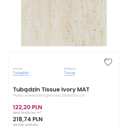
marka
kolekcja
Tubądzin
Tissue
Tubądzin Tissue Ivory MAT
Płytka uniwersalna gresowa, 59,8x59,8 cm
122,20
PLN
2
cena brutto za 1 m
218,74
PLN
wartość produktu