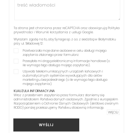
Ta strona jest chroniona przez reCAPTCHA oraz obowiązują
Polityka
prywatności
i
Warunki korzystania z usługi
Google.
Wyrażam zgodę na to, aby Synage sp. z o.o. z siedzibą w Białymstoku
przy ul. Składowej 12:
Przetwarzała moje dane osobowe w celu obsługi mojego
zapytania złożonego przez formularz.
Przesyłała mi drogą elektroniczną informacje handlowe (o
ile wymaga tego obsługa mojego zapytania).
Używała telekomunikacyjnych urządzeń końcowych i
automatycznych systemów wywołujących dla celów
marketingu bezpośredniego (o ile wymaga tego obsługa
mojego zapytania).
KLAUZULA INFORMACYJNA
Wraz z przesłaniem zapytania przez formularz staniemy się
administratorem Państwa danych osobowych. Zgodnie z europejskim
Rozporządzeniem o Ochronie Danych Osobowych (skrótowo zwanym
RODO) poniżej przekazujemy Państwu stosowną informację.
WIĘCEJ
WYŚLIJ