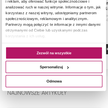
i reklam, aby oferować funkcje społecznościowe i
Roca Cratos
Roca C
analizować ruch w naszej witrynie. Informacje o tym, jak
A3740L5660
A3740L
korzystasz z naszej witryny, udostępniamy partnerom
Brodzik prostokątny
Brodzik pro
społecznościowym, reklamowym i analitycznym.
SENCERAMIC®, 140x70 cm,
SENCERAMIC®, 180
brązowy
Partnerzy mogą połączyć te informacje z innymi danymi
otrzymanymi od Ciebie lub uzyskanymi podczas
korzystania z ich usług.
ZOBACZ PRODUKT
ZOBACZ P
Zezwól na wszystkie
Spersonalizuj
Odmowa
NAJNOWSZE ARTYKUŁY