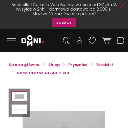
Bestseller! Domino Velo Bianco w cenie od 87 zł/m2,
wysyłka w 24h - darmowa dostawa od 2.000 zł!
Mozliwość zamówienia próbek!
ZOBACZ
Strona główna
Sklep
Prysznice
Brodziki
Roca Cratos A3740L2630