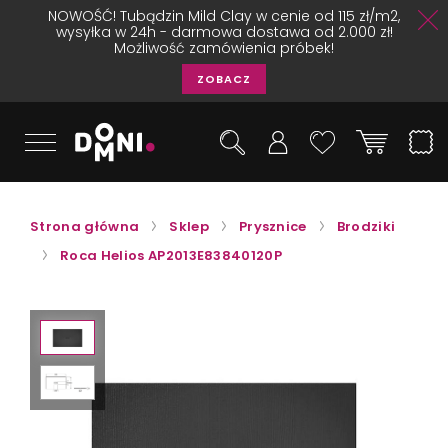
NOWOŚĆ! Tubądzin Mild Clay w cenie od 115 zł/m2,
wysyłka w 24h - darmowa dostawa od 2.000 zł!
Możliwość zamówienia próbek!
ZOBACZ
Strona główna
Sklep
Prysznice
Brodziki
Roca Helios AP2013E83840120P