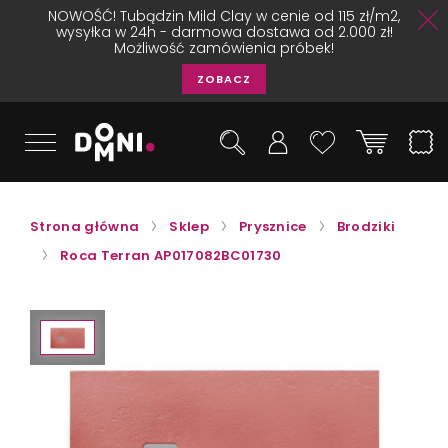
NOWOŚĆ! Tubądzin Mild Clay w cenie od 115 zł/m2,
wysyłka w 24h - darmowa dostawa od 2.000 zł!
Możliwość zamówienia próbek!
ZOBACZ
Strona główna
Sklep
Prysznice
Brodziki
Roca Terran AP017082BC01730