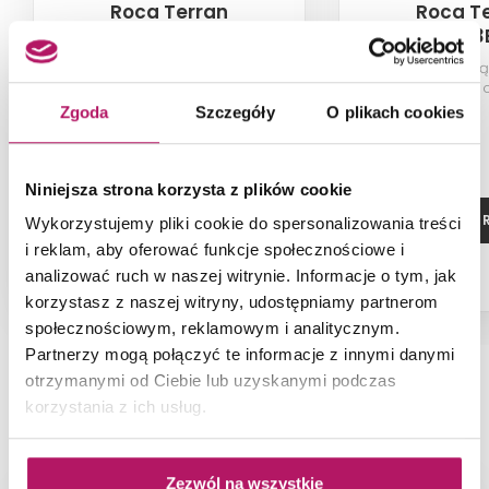
Roca Terran
Roca T
AP016403E801200
AP017083
Brodzik prostokątny STONEX®,
Brodzik prostok
160x100x3,1 cm, szary łupek
180x100x3,1 
Zgoda
Szczegóły
O plikach cookies
Niniejsza strona korzysta z plików cookie
ZOBACZ PRODUKT
ZOBACZ P
Wykorzystujemy pliki cookie do spersonalizowania treści
i reklam, aby oferować funkcje społecznościowe i
analizować ruch w naszej witrynie. Informacje o tym, jak
korzystasz z naszej witryny, udostępniamy partnerom
społecznościowym, reklamowym i analitycznym.
Partnerzy mogą połączyć te informacje z innymi danymi
otrzymanymi od Ciebie lub uzyskanymi podczas
korzystania z ich usług.
NAJNOWSZE ARTYKUŁY
Zezwól na wszystkie