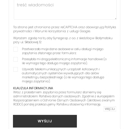
Ta strona jest chroniona przez reCAPTCHA oraz obowiązują
Polityka
prywatności
i
Warunki korzystania z usługi
Google.
Wyrażam zgodę na to, aby Synage sp. z o.o. z siedzibą w Białymstoku
przy ul. Składowej 12:
Przetwarzała moje dane osobowe w celu obsługi mojego
zapytania złożonego przez formularz.
Przesyłała mi drogą elektroniczną informacje handlowe (o
ile wymaga tego obsługa mojego zapytania).
Używała telekomunikacyjnych urządzeń końcowych i
automatycznych systemów wywołujących dla celów
marketingu bezpośredniego (o ile wymaga tego obsługa
mojego zapytania).
KLAUZULA INFORMACYJNA
Wraz z przesłaniem zapytania przez formularz staniemy się
administratorem Państwa danych osobowych. Zgodnie z europejskim
Rozporządzeniem o Ochronie Danych Osobowych (skrótowo zwanym
RODO) poniżej przekazujemy Państwu stosowną informację.
WIĘCEJ
WYŚLIJ