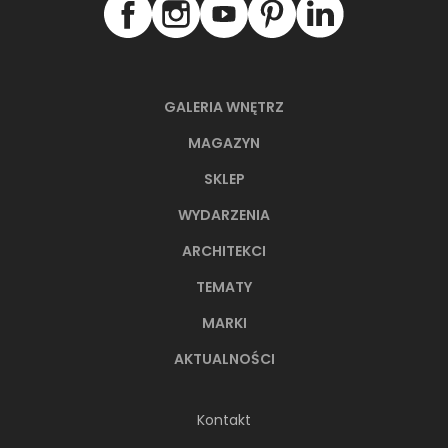
GALERIA WNĘTRZ
MAGAZYN
66-metrowy apartament:
przystań dla nowoczesnej
SKLEP
nomadki
WYDARZENIA
Młoda, żyjąca dynamicznie inwestorka przez
lata kursowała między światowymi
ARCHITEKCI
metropoliami...
TEMATY
MARKI
AKTUALNOŚCI
Kontakt