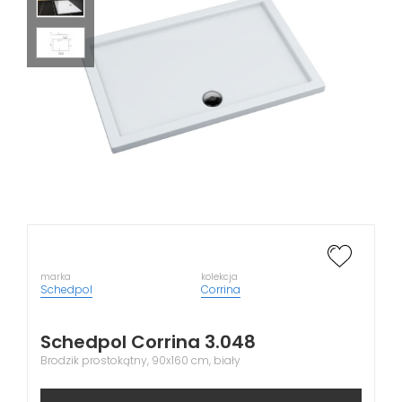
marka
kolekcja
Schedpol
Corrina
Schedpol Corrina 3.048
Brodzik prostokątny, 90x160 cm, biały