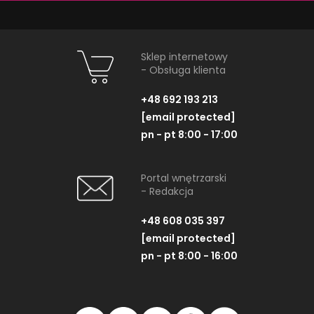
ZOBACZ PRODUKT
ZOBACZ P
Sklep internetowy
- Obsługa klienta
Dostępność:
na zamówienie
Dostępność:
na
+48 692 193 213
[email protected]
pn - pt 8:00 - 17:00
NAJNOWSZE ARTYKUŁY
Portal wnętrzarski
- Redakcja
+48 608 035 397
[email protected]
pn - pt 8:00 - 16:00