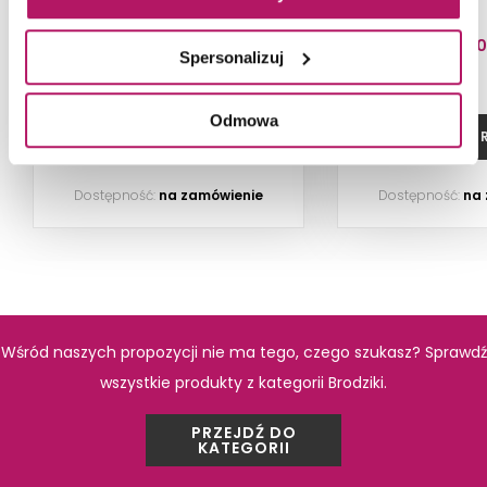
cm, biały
PRODUKTY Z KOLEKCJI
971,00 PLN
1 013,5
Spersonalizuj
Odmowa
ZOBACZ PRODUKT
ZOBACZ P
Dostępność:
na zamówienie
Dostępność:
na
Schedpol Corrina 3.0249
Schedpol Cor
Wśród naszych propozycji nie ma tego, czego szukasz? Sprawdź
wszystkie produkty z kategorii Brodziki.
Brodzik prostokątny, 70x110 cm,
Brodzik półokrągł
biały
biał
PRZEJDŹ DO
KATEGORII
988,90 PLN
964,30