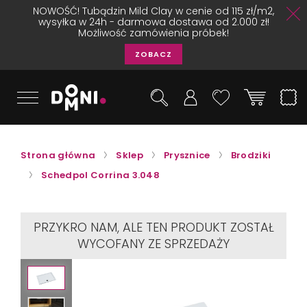
NOWOŚĆ! Tubądzin Mild Clay w cenie od 115 zł/m2,
wysyłka w 24h - darmowa dostawa od 2.000 zł!
Możliwość zamówienia próbek!
ZOBACZ
Strona główna
Sklep
Prysznice
Brodziki
Schedpol Corrina 3.048
PRZYKRO NAM, ALE TEN PRODUKT ZOSTAŁ
WYCOFANY ZE SPRZEDAŻY