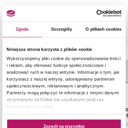
NASZE PROPOZYCJE ZAMIAST
PRODUKTU SCHEDPOL CORRINA
3.048
Zgoda
Szczegóły
O plikach cookies
Niniejsza strona korzysta z plików cookie
Wykorzystujemy pliki cookie do spersonalizowania treści
i reklam, aby oferować funkcje społecznościowe i
analizować ruch w naszej witrynie. Informacje o tym, jak
korzystasz z naszej witryny, udostępniamy partnerom
społecznościowym, reklamowym i analitycznym.
Partnerzy mogą połączyć te informacje z innymi danymi
otrzymanymi od Ciebie lub uzyskanymi podczas
korzystania z ich usług.
New Trendy Mild B-0640
Schedpol C
3.23
Brodzik prostokątny, 90x120x4,5
Brodzik prostoką
Zezwól na wszystkie