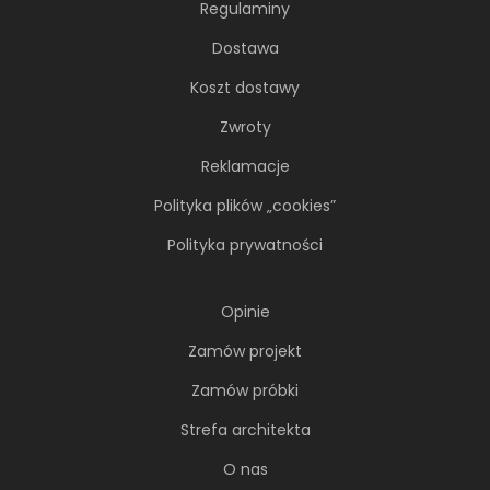
Regulaminy
Dostawa
Koszt dostawy
Zwroty
Reklamacje
Soft minimalizm z duszą. 65-
metrowe mieszkanie projektu AVO
Polityka plików „cookies”
Architekci
Polityka prywatności
Minimalizm wcale nie musi opierać się na
chłodnej, zachowawczej estetyce. Nawet
wtedy...
Opinie
Zamów projekt
Zamów próbki
Strefa architekta
O nas