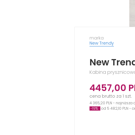
marka
New Trendy
New Trend
Kabina prysznicowa
4457,00
P
cena brutto za 1 szt.
4 365,20 PLN - najniższa 
-19%
od 5 482,10 PLN - 