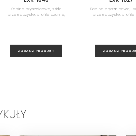
EXK-1846
EXK-1827
Kabina prysznicowa, szkło
Kabina prysznicowa, le
przezroczyste, profile czarne,
przezroczyste, profile
110x120x200 cm
110x70x200 cm
ZOBACZ PRODUKT
ZOBACZ PRODU
YKUŁY