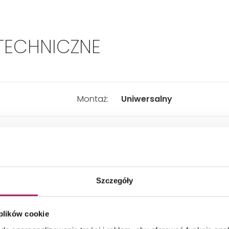
TECHNICZNE
Montaż:
Uniwersalny
Typ:
Kwadratowa
Sposób otwierania:
Skrzydłowy
Szczegóły
Szerokość:
900 mm
 plików cookie