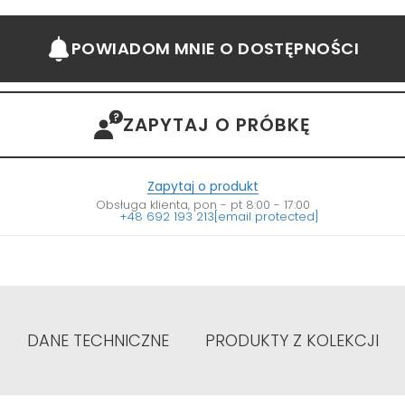
POWIADOM MNIE
O DOSTĘPNOŚCI
ZAPYTAJ O PRÓBKĘ
Zapytaj o produkt
Obsługa klienta, pon - pt 8:00 - 17:00
+48 692 193 213
[email protected]
DANE TECHNICZNE
PRODUKTY Z KOLEKCJI