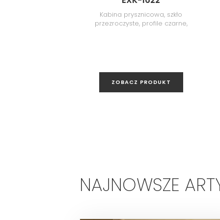
EXK-1622
Kabina prysznicowa, szkło
przezroczyste, profile czarne,
120x100x200 cm
ZOBACZ PRODUKT
NAJNOWSZE ART