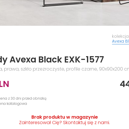
kolekcja
Avexa B
y Avexa Black EXK-1577
, prawa, szkło przezroczyste, profile czarne, 90x90x200 
LN
4
cena z 30 dni przed obniżką
cena katalogowa
Brak produktu w magazynie
Zainteresował Cię? Skontaktuj się z nami.