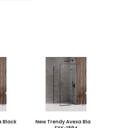
 Black
New Trendy Avexa Black
New 