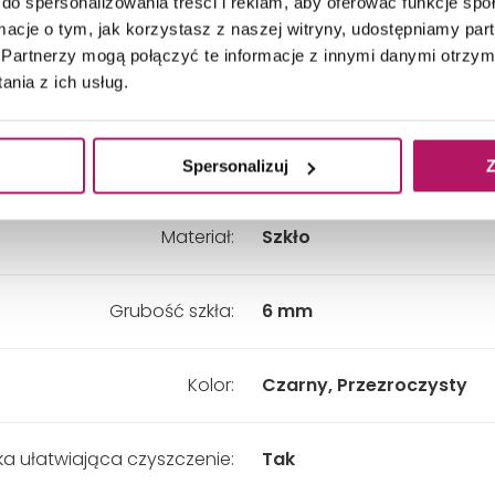
do spersonalizowania treści i reklam, aby oferować funkcje sp
Głębokość:
900 mm
ormacje o tym, jak korzystasz z naszej witryny, udostępniamy p
Partnerzy mogą połączyć te informacje z innymi danymi otrzym
nia z ich usług.
Wysokość:
2000 mm
Wariant:
Prawy
Spersonalizuj
Z
Materiał:
Szkło
Grubość szkła:
6 mm
Kolor:
Czarny, Przezroczysty
a ułatwiająca czyszczenie:
Tak