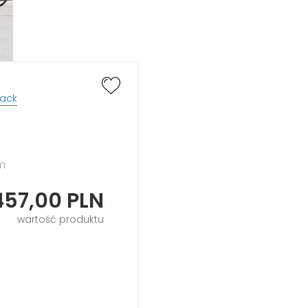
lack
cm
457,00
PLN
wartość produktu