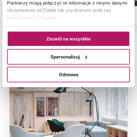
Partnerzy mogą połączyć te informacje z innymi danymi
otrzymanymi od Ciebie lub uzyskanymi podczas
korzystania z ich usług.
Zezwól na wszystkie
NAJNOWSZE ARTYKUŁY
Spersonalizuj
Odmowa