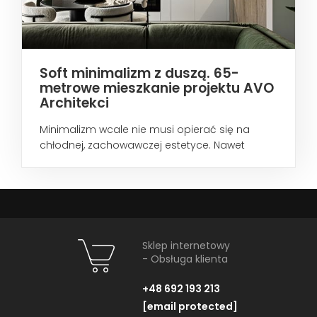
Soft minimalizm z duszą. 65-
metrowe mieszkanie projektu AVO
Architekci
Minimalizm wcale nie musi opierać się na
chłodnej, zachowawczej estetyce. Nawet
wtedy...
Sklep internetowy
- Obsługa klienta
+48 692 193 213
[email protected]