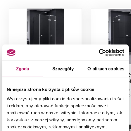
Zgoda
Szczegóły
O plikach cookies
New Trendy Eventa EXK-
New Trendy E
0130/EXK-0143
016
Niniejsza strona korzysta z plików cookie
Kabina prysznicowa lewa, szkło
Kabina prostokąt
przezroczyste, profile chrom,
przezroczyste, p
Wykorzystujemy pliki cookie do spersonalizowania treści
90x120x200 cm
150x100x
i reklam, aby oferować funkcje społecznościowe i
analizować ruch w naszej witrynie. Informacje o tym, jak
korzystasz z naszej witryny, udostępniamy partnerom
społecznościowym, reklamowym i analitycznym.
ZOBACZ PRODUKT
ZOBACZ P