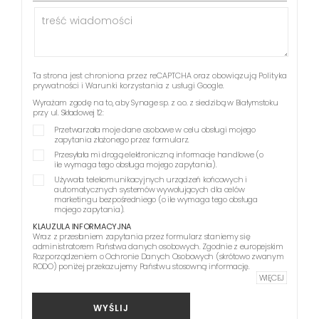
Ta strona jest chroniona przez reCAPTCHA oraz obowiązują
Polityka
prywatności
i
Warunki korzystania z usługi
Google.
Wyrażam zgodę na to, aby Synage sp. z o.o. z siedzibą w Białymstoku
przy ul. Składowej 12:
Przetwarzała moje dane osobowe w celu obsługi mojego
zapytania złożonego przez formularz.
Przesyłała mi drogą elektroniczną informacje handlowe (o
ile wymaga tego obsługa mojego zapytania).
Używała telekomunikacyjnych urządzeń końcowych i
automatycznych systemów wywołujących dla celów
marketingu bezpośredniego (o ile wymaga tego obsługa
mojego zapytania).
KLAUZULA INFORMACYJNA
Wraz z przesłaniem zapytania przez formularz staniemy się
administratorem Państwa danych osobowych. Zgodnie z europejskim
Rozporządzeniem o Ochronie Danych Osobowych (skrótowo zwanym
RODO) poniżej przekazujemy Państwu stosowną informację.
WIĘCEJ
WYŚLIJ