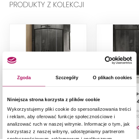
PRODUKTY Z KOLEKCJI
Zgoda
Szczegóły
O plikach cookies
New Trendy Prime Black
New Trendy P
Niniejsza strona korzysta z plików cookie
D-0312A/D-0313A
D-03
Wykorzystujemy pliki cookie do spersonalizowania treści
Kabina prysznicowa, podwójne
Drzwi prysznico
drzwi, szkło przezroczyste, profile
przesuwne, 2
i reklam, aby oferować funkcje społecznościowe i
czarne, 80x80x200 cm
analizować ruch w naszej witrynie. Informacje o tym, jak
3 372,00 PLN
3 599,0
korzystasz z naszej witryny, udostępniamy partnerom
społecznościowym, reklamowym i analitycznym.