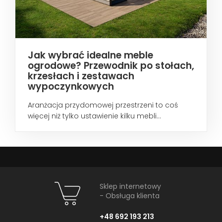
Jak wybrać idealne meble
ogrodowe? Przewodnik po stołach,
krzesłach i zestawach
wypoczynkowych
Aranżacja przydomowej przestrzeni to coś
więcej niż tylko ustawienie kilku mebli...
Sklep internetowy
- Obsługa klienta
+48 692 193 213