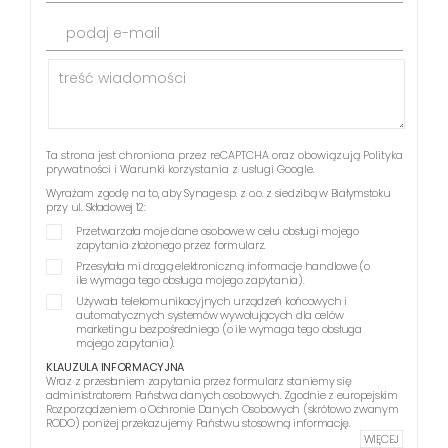
podaj e-mail
Ta strona jest chroniona przez reCAPTCHA oraz obowiązują
Polityka
prywatności
i
Warunki korzystania z usługi
Google.
Wyrażam zgodę na to, aby Synage sp. z o.o. z siedzibą w Białymstoku
przy ul. Składowej 12:
Przetwarzała moje dane osobowe w celu obsługi mojego
zapytania złożonego przez formularz.
Przesyłała mi drogą elektroniczną informacje handlowe (o
ile wymaga tego obsługa mojego zapytania).
Używała telekomunikacyjnych urządzeń końcowych i
automatycznych systemów wywołujących dla celów
marketingu bezpośredniego (o ile wymaga tego obsługa
mojego zapytania).
KLAUZULA INFORMACYJNA
Wraz z przesłaniem zapytania przez formularz staniemy się
administratorem Państwa danych osobowych. Zgodnie z europejskim
Rozporządzeniem o Ochronie Danych Osobowych (skrótowo zwanym
RODO) poniżej przekazujemy Państwu stosowną informację.
WIĘCEJ