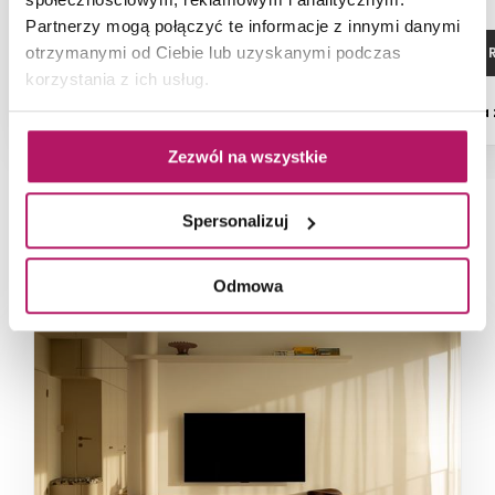
Partnerzy mogą połączyć te informacje z innymi danymi
ZOBACZ PRODUKT
ZOBACZ P
otrzymanymi od Ciebie lub uzyskanymi podczas
korzystania z ich usług.
Dostępność:
na zamówienie
Dostępność:
na
Zezwól na wszystkie
Spersonalizuj
NAJNOWSZE ARTYKUŁY
Odmowa