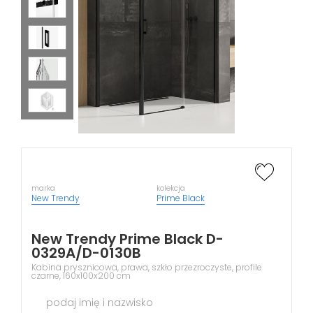
marka
kolekcja
New Trendy
Prime Black
New Trendy Prime Black D-
0329A/D-0130B
Kabina prysznicowa, prawa, szkło przezroczyste, profile
czarne, 160x100x200 cm
podaj imię i nazwisko