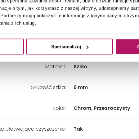
do spersonalizowania treści i reklam, aby oferować funkcje sp
Głębokość:
1000 mm
ormacje o tym, jak korzystasz z naszej witryny, udostępniamy p
Partnerzy mogą połączyć te informacje z innymi danymi otrzym
nia z ich usług.
Wysokość:
2000 mm
Wariant:
Prawy
Spersonalizuj
Z
Materiał:
Szkło
Grubość szkła:
6 mm
Kolor:
Chrom, Przezroczysty
a ułatwiająca czyszczenie:
Tak