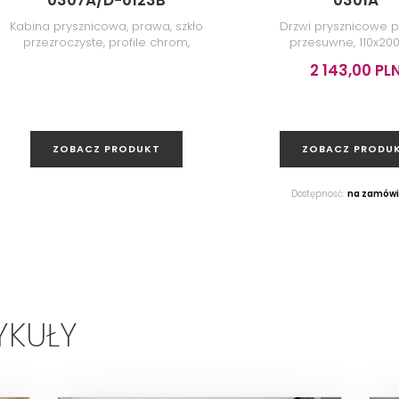
0307A/D-0123B
0301A
Kabina prysznicowa, prawa, szkło
Drzwi prysznicowe 
przezroczyste, profile chrom,
przesuwne, 110x20
140x80x200 cm
2 143,00 PL
ZOBACZ PRODUKT
ZOBACZ PRODU
Dostępność:
na zamówi
YKUŁY