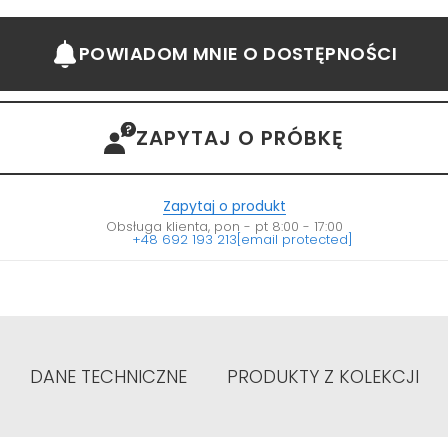
POWIADOM MNIE
O DOSTĘPNOŚCI
ZAPYTAJ O PRÓBKĘ
Zapytaj o produkt
Obsługa klienta, pon - pt 8:00 - 17:00
+48 692 193 213
[email protected]
DANE TECHNICZNE
PRODUKTY Z KOLEKCJI