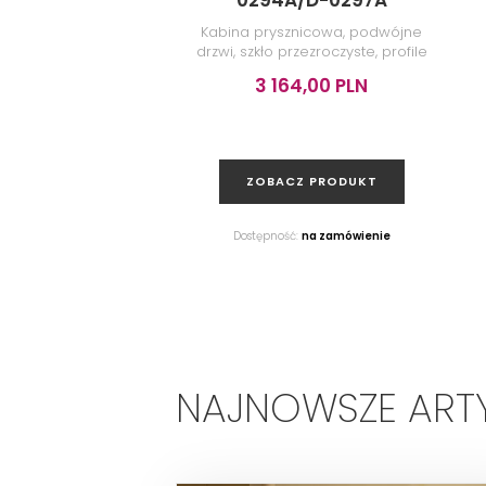
0294A/D-0297A
Kabina prysznicowa, podwójne
drzwi, szkło przezroczyste, profile
chrom, 80x90x200 cm
3 164,00 PLN
ZOBACZ PRODUKT
Dostępność:
na zamówienie
NAJNOWSZE ART