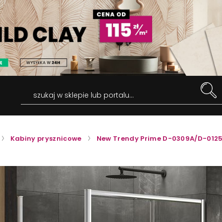
szukaj w sklepie lub portalu...
Kabiny prysznicowe
New Trendy Prime D-0309A/D-012