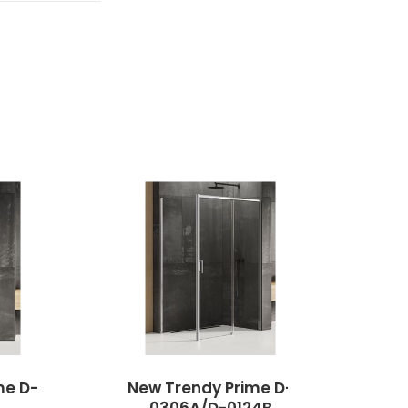
me D-
New Trendy Prime D-
Ne