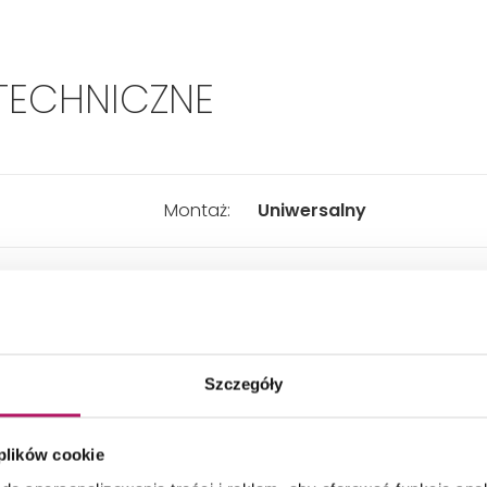
TECHNICZNE
Montaż:
Uniwersalny
Typ:
Prostokątna
Sposób otwierania:
Rozsuwany
Szczegóły
Szerokość:
1500 mm
 plików cookie