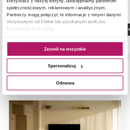
korzystasz z naszej witryny, udostępniamy partnerom
społecznościowym, reklamowym i analitycznym.
Partnerzy mogą połączyć te informacje z innymi danymi
otrzymanymi od Ciebie lub uzyskanymi podczas
korzystania z ich usług.
ZOBACZ PRODUKT
ZOBACZ P
Zezwól na wszystkie
Spersonalizuj
NAJNOWSZE ARTYKUŁY
Odmowa