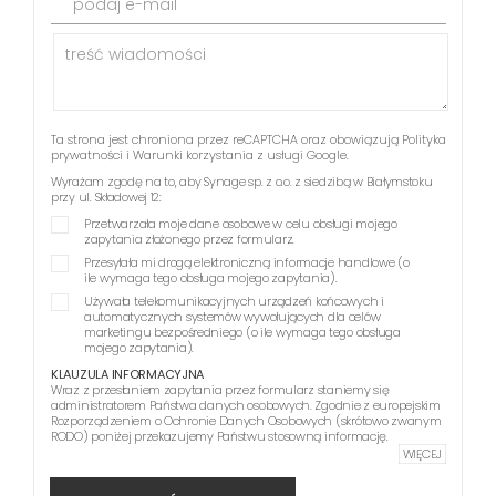
podaj e-mail
Ta strona jest chroniona przez reCAPTCHA oraz obowiązują
Polityka
prywatności
i
Warunki korzystania z usługi
Google.
Wyrażam zgodę na to, aby Synage sp. z o.o. z siedzibą w Białymstoku
przy ul. Składowej 12:
Przetwarzała moje dane osobowe w celu obsługi mojego
zapytania złożonego przez formularz.
Przesyłała mi drogą elektroniczną informacje handlowe (o
ile wymaga tego obsługa mojego zapytania).
Używała telekomunikacyjnych urządzeń końcowych i
automatycznych systemów wywołujących dla celów
marketingu bezpośredniego (o ile wymaga tego obsługa
mojego zapytania).
KLAUZULA INFORMACYJNA
Wraz z przesłaniem zapytania przez formularz staniemy się
administratorem Państwa danych osobowych. Zgodnie z europejskim
Rozporządzeniem o Ochronie Danych Osobowych (skrótowo zwanym
RODO) poniżej przekazujemy Państwu stosowną informację.
WIĘCEJ