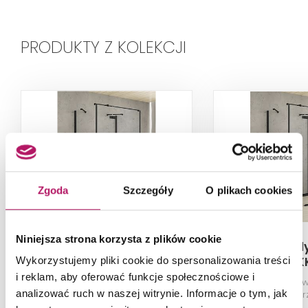
PRODUKTY Z KOLEKCJI
Zgoda
Szczegóły
O plikach cookies
Niniejsza strona korzysta z plików cookie
New Trendy Reflexa
New Trendy
Black EXK-1364
Black EX
Wykorzystujemy pliki cookie do spersonalizowania treści
i reklam, aby oferować funkcje społecznościowe i
Kabina prysznicowa przyścienna
Kabina prysznico
analizować ruch w naszej witrynie. Informacje o tym, jak
prawa, szkło przezroczyste,
prawa, szkło pr
profile czarne, 90x110x200 cm
profile czarne, 1