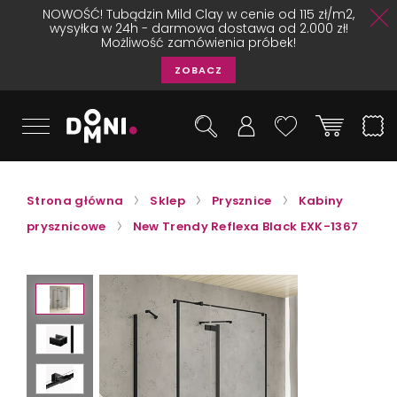
NOWOŚĆ! Tubądzin Mild Clay w cenie od 115 zł/m2,
wysyłka w 24h - darmowa dostawa od 2.000 zł!
Możliwość zamówienia próbek!
ZOBACZ
Strona główna
Sklep
Prysznice
Kabiny
prysznicowe
New Trendy Reflexa Black EXK-1367