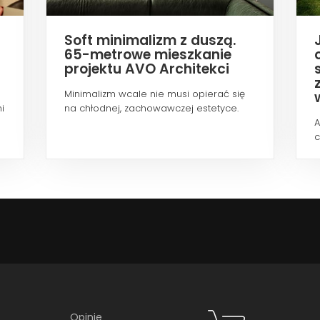
Soft minimalizm z duszą.
65-metrowe mieszkanie
projektu AVO Architekci
Minimalizm wcale nie musi opierać się
i
na chłodnej, zachowawczej estetyce.
Nawet wtedy...
A
c
m
Opinie