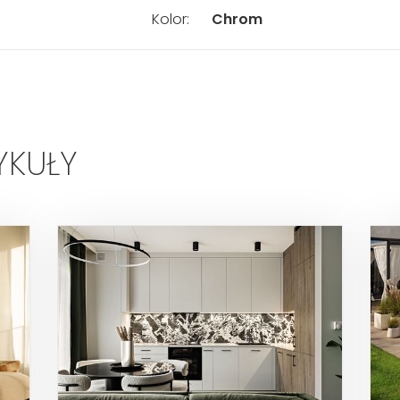
Kolor:
Chrom
YKUŁY