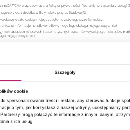
rzez reCAPTCHA oraz obowiązują
Polityka prywatności
i
Warunki korzystania z usługi
G
e sp. z o.o. z siedzibą w Białymstoku przy ul. Składowej 12:
 osobowe w celu obsługi mojego zapytania złożonego przez formularz.
ektroniczną informacje handlowe (o ile wymaga tego obsługa mojego zapytania).
yjnych urządzeń końcowych i automatycznych systemów wywołujących dla celów mark
ługa mojego zapytania).
a przez formularz staniemy się administratorem Państwa danych osobowych. Zgodnie z
 Danych Osobowych (skrótowo zwanym RODO) poniżej przekazujemy Państwu stosowną 
IJ
Szczegóły
 plików cookie
do spersonalizowania treści i reklam, aby oferować funkcje sp
ormacje o tym, jak korzystasz z naszej witryny, udostępniamy p
Partnerzy mogą połączyć te informacje z innymi danymi otrzym
nia z ich usług.