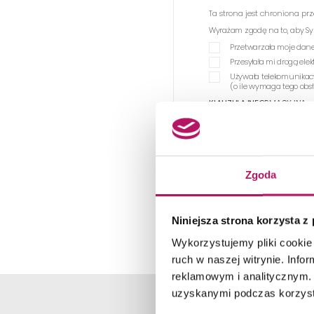
Ta strona jest chroniona p
Wyrażam zgodę na to, aby Synag
Przetwarzała moje dane
Przesyłała mi drogą el
Używała telekomunikac
(o ile wymaga tego obs
KLAUZULA INFORMACYJNA
Wraz z przesłaniem zapytani
Rozporządzeniem o Ochronie
WYŚL
Zgoda
Niniejsza strona korzysta z
Wykorzystujemy pliki cookie 
ruch w naszej witrynie. Inf
reklamowym i analitycznym. 
uzyskanymi podczas korzysta