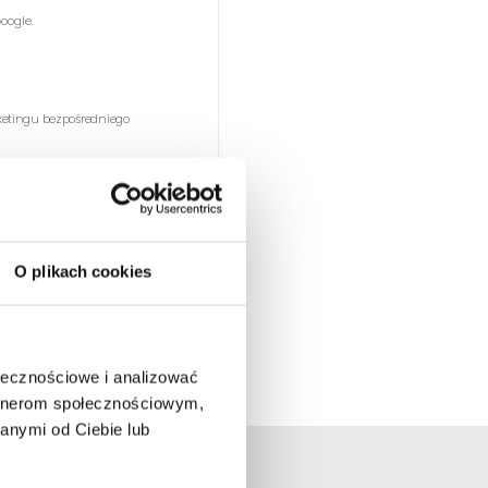
oogle.
etingu bezpośredniego
 europejskim
informację.
WIĘCEJ
O plikach cookies
ołecznościowe i analizować
artnerom społecznościowym,
anymi od Ciebie lub