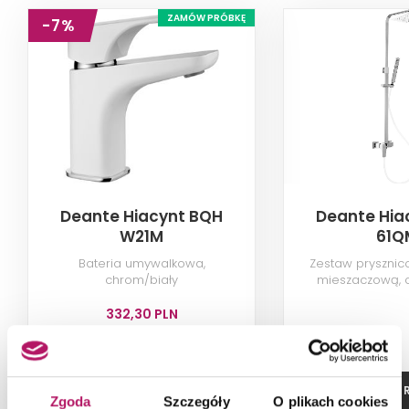
ZAMÓW PRÓBKĘ
-7%
Deante Hiacynt BQH
Deante Hia
W21M
61Q
Bateria umywalkowa,
Zestaw prysznic
chrom/biały
mieszaczową, 
332,30 PLN
-7% od 359,20 PLN najniższa cena
ZOBACZ PRODUKT
ZOBACZ P
Zgoda
Szczegóły
O plikach cookies