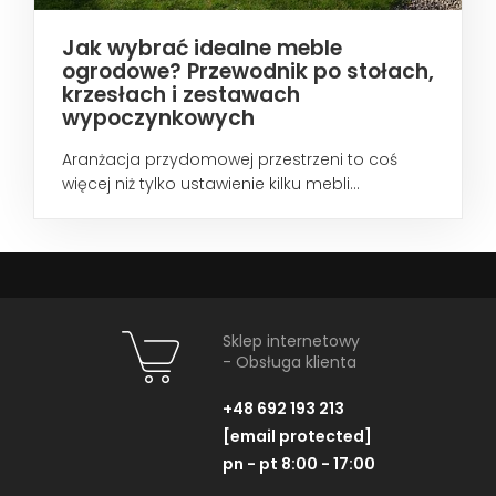
Jak wybrać idealne meble
ogrodowe? Przewodnik po stołach,
krzesłach i zestawach
wypoczynkowych
Aranżacja przydomowej przestrzeni to coś
więcej niż tylko ustawienie kilku mebli...
Sklep internetowy
- Obsługa klienta
+48 692 193 213
[email protected]
pn - pt 8:00 - 17:00