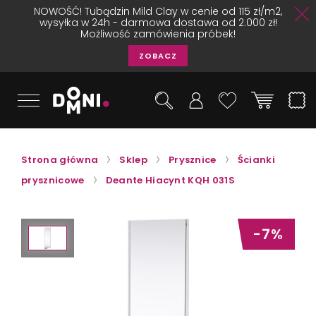
NOWOŚĆ! Tubądzin Mild Clay w cenie od 115 zł/m2,
wysyłka w 24h - darmowa dostawa od 2.000 zł!
Możliwość zamówienia próbek!
ZOBACZ
Strona główna
Sklep
Prysznice
Ścianki
prysznicowe
Deante Hiacynt KQH 031S
-7%