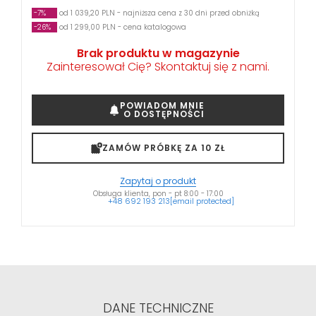
-7%
od 1 039,20 PLN - najniższa cena z 30 dni przed obniżką
-26%
od 1 299,00 PLN - cena katalogowa
Brak produktu w magazynie
Zainteresował Cię? Skontaktuj się z nami.
POWIADOM MNIE
O DOSTĘPNOŚCI
ZAMÓW PRÓBKĘ ZA 10 ZŁ
Zapytaj o produkt
Obsługa klienta, pon - pt 8:00 - 17:00
+48 692 193 213
[email protected]
DANE TECHNICZNE