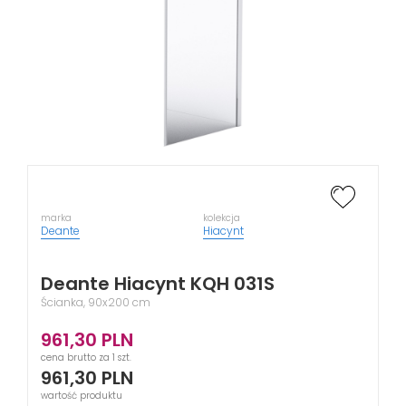
marka
kolekcja
Deante
Hiacynt
Deante Hiacynt KQH 031S
Ścianka, 90x200 cm
961,30
PLN
cena brutto za 1 szt.
961,30
PLN
wartość produktu