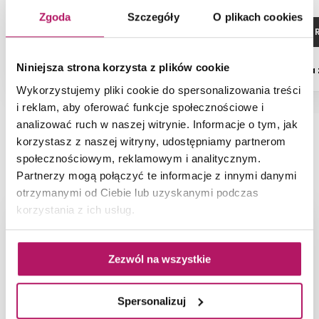
Zgoda
Szczegóły
O plikach cookies
ZOBACZ PRODUKT
ZOBACZ P
Niniejsza strona korzysta z plików cookie
Dostępność:
na zamówienie
Dostępność:
na
Wykorzystujemy pliki cookie do spersonalizowania treści
i reklam, aby oferować funkcje społecznościowe i
analizować ruch w naszej witrynie. Informacje o tym, jak
korzystasz z naszej witryny, udostępniamy partnerom
NAJNOWSZE ARTYKUŁY
społecznościowym, reklamowym i analitycznym.
Partnerzy mogą połączyć te informacje z innymi danymi
otrzymanymi od Ciebie lub uzyskanymi podczas
korzystania z ich usług.
Zezwól na wszystkie
Spersonalizuj