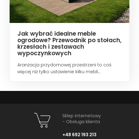
Jak wybrać idealne meble
ogrodowe? Przewodnik po stołach,
krzesłach i zestawach
wypoczynkowych
Aranżacja przydomowej przestrzeni to coś
więcej niż tylko ustawienie kilku mebli...
Sklep internetowy
- Obsługa klienta
+48 692 193 213