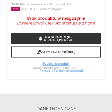
90,90 PLN - najniższa cena z 30 dni przed obniżką
-20%
od 116,90 PLN - cena katalogowa
Brak produktu w magazynie
Zainteresował Cię? Skontaktuj się z nami.
POWIADOM MNIE
O DOSTĘPNOŚCI
ZAPYTAJ O PRÓBKĘ
Zapytaj o produkt
Obsługa klienta, pon - pt 8:00 - 17:00
+48 692 193 213
[email protected]
DANE TECHNICZNE