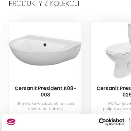
PRODUKTY Z KOLEKCJI
Cersanit President K08-
Cersanit Pre
003
02
Umywalka wisząca 50 cm, bez
WC kompakt
otworu na baterię
polipropyleno
piono
210,40 PLN
571,40