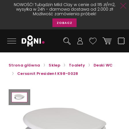
NOWOŚĆ! Tubądzin Mild Clay w cenie od 115 zł/m2,
wysyłka w 24h - darmowa dostawa od 2.000 zł!
Możliwość zamówienia próbek!
ZOBACZ
Strona główna
Sklep
Toalety
Deski WC
Cersanit President K98-0028