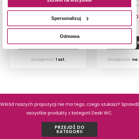
Round Compacto SUPRALIT®,
slim durop
biała
440,00 PLN
268,80
Spersonalizuj
Odmowa
DODAJ DO KOSZYKA
ZOBACZ P
PRODUKTY Z KOLEKCJI
Dostępność:
1 szt.
Dostępność:
na
Wśród naszych propozycji nie ma tego, czego szukasz? Sprawdź
wszystkie produkty z kategorii Deski WC.
PRZEJDŹ DO
KATEGORII
Koło Nova Pro
Koło No