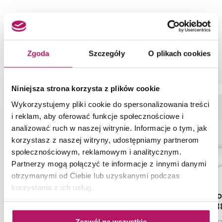
NASZE PROPOZYCJE ZAMIAST
PRODUKTU KOŁO NOVA PRO
M30125000
Zgoda
Szczegóły
O plikach cookies
Niniejsza strona korzysta z plików cookie
Wykorzystujemy pliki cookie do spersonalizowania treści
i reklam, aby oferować funkcje społecznościowe i
analizować ruch w naszej witrynie. Informacje o tym, jak
korzystasz z naszej witryny, udostępniamy partnerom
społecznościowym, reklamowym i analitycznym.
Partnerzy mogą połączyć te informacje z innymi danymi
otrzymanymi od Ciebie lub uzyskanymi podczas
korzystania z ich usług.
Roca Inspira
Cersanit M
A80152C00B
013
Deska WC wolnoopadająca
Deska toaletowa
Zezwól na wszystkie