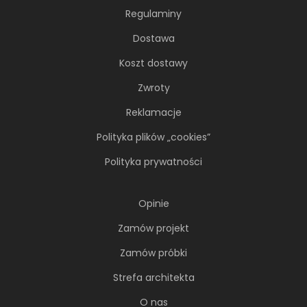
Regulaminy
Dostawa
Koszt dostawy
Zwroty
Reklamacje
Polityka plików „cookies”
Polityka prywatności
Soft minimalizm z duszą. 65-
Opinie
metrowe mieszkanie projektu AVO
Architekci
Zamów projekt
Minimalizm wcale nie musi opierać się na
Zamów próbki
chłodnej, zachowawczej estetyce. Nawet
Strefa architekta
wtedy...
O nas