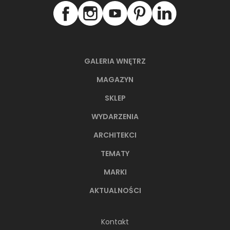
GALERIA WNĘTRZ
MAGAZYN
SKLEP
WYDARZENIA
ARCHITEKCI
66-metrowy apartament:
przystań dla nowoczesnej
TEMATY
nomadki
MARKI
Młoda, żyjąca dynamicznie inwestorka przez
AKTUALNOŚCI
lata kursowała między światowymi
metropoliami...
Kontakt