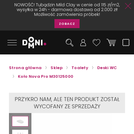
NOWOŚĆ! Tubądzin Mild Clay w cenie od 115 zł/m2,
wysyłka w 24h - darmowa dostawa od 2.000 zł!
Możliwość zamówienia próbek!
ZOBACZ
Strona główna
Sklep
Toalety
Deski WC
Koło Nova Pro M30125000
PRZYKRO NAM, ALE TEN PRODUKT ZOSTAŁ
WYCOFANY ZE SPRZEDAŻY