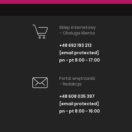
M34010000
M3224
Spłuczka owalna z armaturą 6/3l
Umywalka prosto
Sklep internetowy
- Obsługa klienta
+48 692 193 213
[email protected]
ZOBACZ PRODUKT
ZOBACZ P
pn - pt 8:00 - 17:00
Portal wnętrzarski
- Redakcja
+48 608 035 397
[email protected]
NAJNOWSZE ARTYKUŁY
pn - pt 8:00 - 16:00